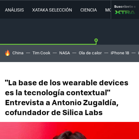
Suscríbete a
ANÁLISIS
XATAKA SELECCIÓN
CIENCIA
MOVILIDAD
HOY SE HABLA DE
China
Tim Cook
NASA
Ola de calor
iPhone 18
"La base de los wearable devices
es la tecnología contextual"
Entrevista a Antonio Zugaldía,
cofundador de Silica Labs