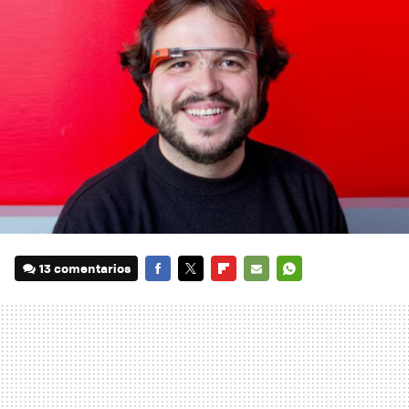
13 comentarios
FACEBOOK
TWITTER
FLIPBOARD
E-
WHATSAPP
MAIL