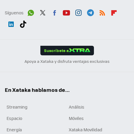
Síguenos
Wh
Twit
Fac
You
Inst
Tele
RSS
Flip
ats
ter
ebo
tub
agr
gra
boa
Link
Tikt
App
ok
e
am
m
rd
edI
ok
Suscríbete a
n
Apoya a Xataka y disfruta ventajas exclusivas
En Xataka hablamos de...
Streaming
Análisis
Espacio
Móviles
Energía
Xataka Movilidad