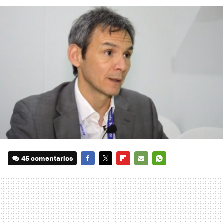
45 comentarios
FACEBOOK
TWITTER
FLIPBOARD
E-
WHATSAPP
MAIL