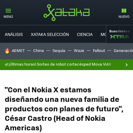
MENÚ
NUEVO
Suscríbete a
ANÁLISIS
XATAKA SELECCIÓN
CIENCIA
MOVILIDAD
HOY SE HABLA DE
AEMET
China
Sequía
Waze
Fallout
Generació
🌿¡Últimas horas! Sorteo de robot cortacésped Mova ViAX
"Con el Nokia X estamos
diseñando una nueva familia de
productos con planes de futuro",
César Castro (Head of Nokia
Americas)