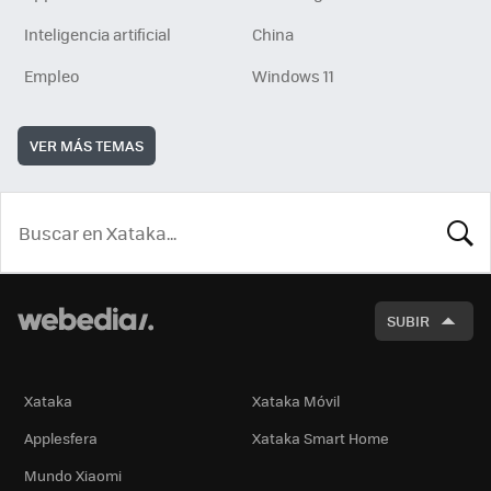
Inteligencia artificial
China
Empleo
Windows 11
VER MÁS TEMAS
BUSCA
SUBIR
Xataka
Xataka Móvil
Applesfera
Xataka Smart Home
Mundo Xiaomi