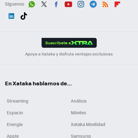
Síguenos
Wh
Twit
Fac
You
Inst
Tele
RSS
Flip
ats
ter
ebo
tub
agr
gra
boa
Link
Tikt
App
ok
e
am
m
rd
edI
ok
Suscríbete a
n
Apoya a Xataka y disfruta ventajas exclusivas
En Xataka hablamos de...
Streaming
Análisis
Espacio
Móviles
Energía
Xataka Movilidad
Apple
Samsung