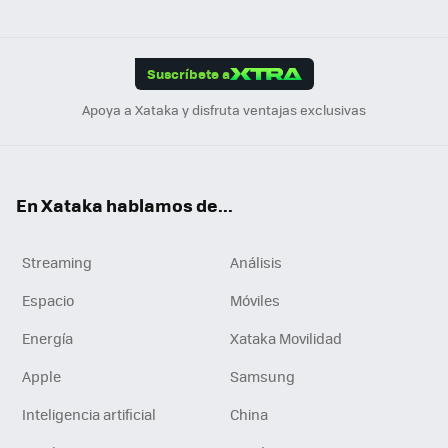
ats
ter
ebo
tub
agr
gra
boa
Link
Tikt
App
ok
e
am
m
rd
edI
ok
Suscríbete a
n
Apoya a Xataka y disfruta ventajas exclusivas
En Xataka hablamos de...
Streaming
Análisis
Espacio
Móviles
Energía
Xataka Movilidad
Apple
Samsung
Inteligencia artificial
China