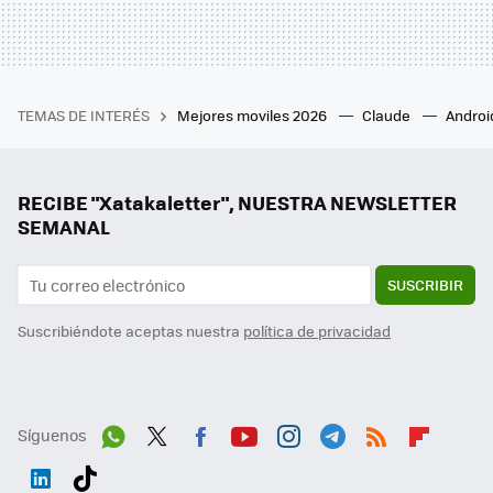
TEMAS DE INTERÉS
Mejores moviles 2026
Claude
Androi
RECIBE "Xatakaletter", NUESTRA NEWSLETTER
SEMANAL
SUSCRIBIR
Suscribiéndote aceptas nuestra
política de privacidad
Síguenos
Wh
Twit
Fac
You
Inst
Tele
RSS
Flip