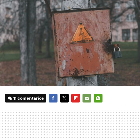
11 comentarios
FACEBOOK
TWITTER
FLIPBOARD
E-
WHATSAPP
MAIL