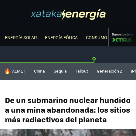
Suscríbete a
ENERGÍA SOLAR
ENERGÍA EÓLICA
CONSUMO ENERGÉTICO
HOY SE HABLA DE
AEMET
China
Sequía
Fallout
Generación Z
iP
De un submarino nuclear hundido
a una mina abandonada: los sitios
más radiactivos del planeta