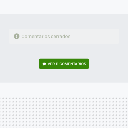
FACEBOOK
TWITTER
FLIPBOARD
E-
WHATSAPP
MAIL
Comentarios cerrados
VER
11 COMENTARIOS