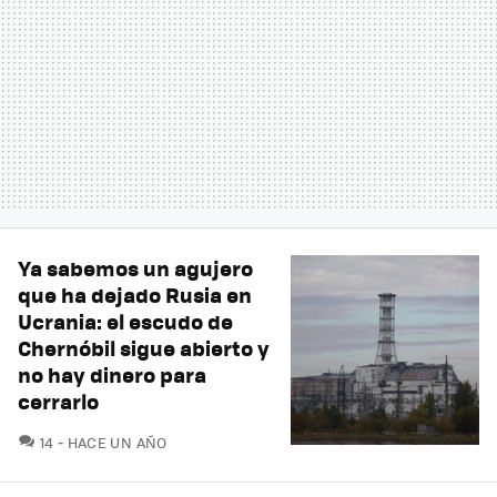
Ya sabemos un agujero
que ha dejado Rusia en
Ucrania: el escudo de
Chernóbil sigue abierto y
no hay dinero para
cerrarlo
COMENTARIOS
14
HACE UN AÑO