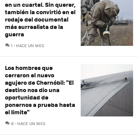
en un cuartel. Sin querer,
también la convirtió en el
rodaje del documental
más surrealista de la
guerra
COMENTARIOS
1
HACE UN MES
Los hombres que
cerraron el nuevo
agujero de Chernóbil: "El
destino nos dio una
oportunidad de
ponernos a prueba hasta
el límite"
COMENTARIOS
8
HACE UN MES