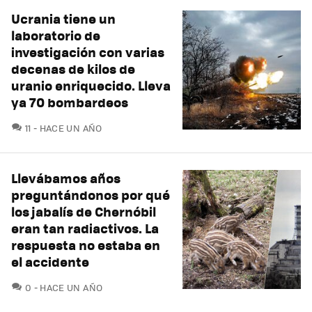
Ucrania tiene un
laboratorio de
investigación con varias
decenas de kilos de
uranio enriquecido. Lleva
ya 70 bombardeos
COMENTARIOS
11
HACE UN AÑO
Llevábamos años
preguntándonos por qué
los jabalís de Chernóbil
eran tan radiactivos. La
respuesta no estaba en
el accidente
COMENTARIOS
0
HACE UN AÑO