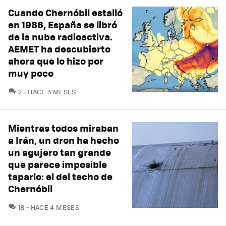
Cuando Chernóbil estalló
en 1986, España se libró
de la nube radioactiva.
AEMET ha descubierto
ahora que lo hizo por
muy poco
COMENTARIOS
2
HACE 3 MESES
Mientras todos miraban
a Irán, un dron ha hecho
un agujero tan grande
que parece imposible
taparlo: el del techo de
Chernóbil
COMENTARIOS
18
HACE 4 MESES