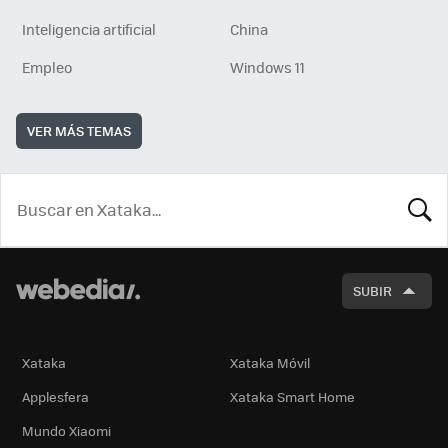
Inteligencia artificial
China
Empleo
Windows 11
VER MÁS TEMAS
BUSCA
SUBIR
Xataka
Xataka Móvil
Applesfera
Xataka Smart Home
Mundo Xiaomi