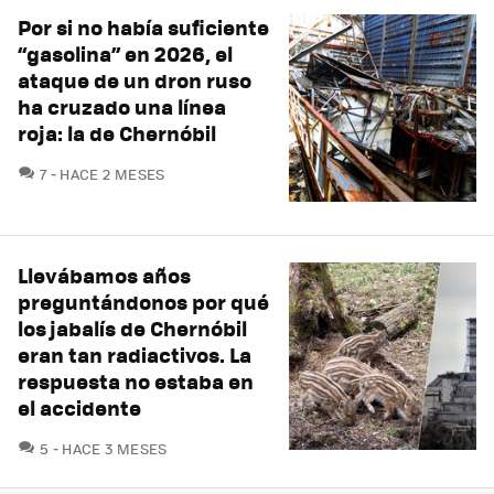
Por si no había suficiente
“gasolina” en 2026, el
ataque de un dron ruso
ha cruzado una línea
roja: la de Chernóbil
COMENTARIOS
7
HACE 2 MESES
Llevábamos años
preguntándonos por qué
los jabalís de Chernóbil
eran tan radiactivos. La
respuesta no estaba en
el accidente
COMENTARIOS
5
HACE 3 MESES