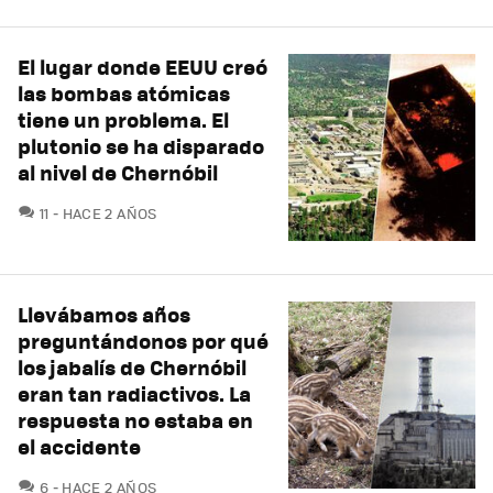
El lugar donde EEUU creó
las bombas atómicas
tiene un problema. El
plutonio se ha disparado
al nivel de Chernóbil
COMENTARIOS
11
HACE 2 AÑOS
Llevábamos años
preguntándonos por qué
los jabalís de Chernóbil
eran tan radiactivos. La
respuesta no estaba en
el accidente
COMENTARIOS
6
HACE 2 AÑOS