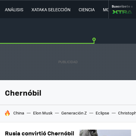
Suscríbete a
ANÁLISIS
XATAKA SELECCIÓN
CIENCIA
MOVILIDAD
Chernóbil
HOY SE HABLA DE
China
Elon Musk
Generación Z
Eclipse
Christop
Rusia convirtió Chernóbil