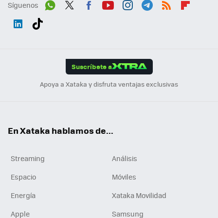
Síguenos
Wh
Twit
Fac
You
Inst
Tele
RSS
Flip
ats
ter
ebo
tub
agr
gra
boa
Link
Tikt
App
ok
e
am
m
rd
edI
ok
Suscríbete a
n
Apoya a Xataka y disfruta ventajas exclusivas
En Xataka hablamos de...
Streaming
Análisis
Espacio
Móviles
Energía
Xataka Movilidad
Apple
Samsung