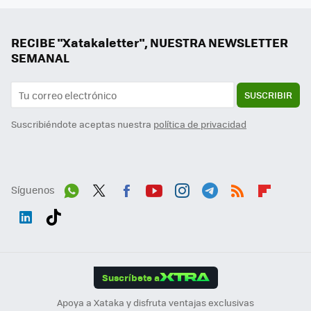
RECIBE "Xatakaletter", NUESTRA NEWSLETTER
SEMANAL
SUSCRIBIR
Suscribiéndote aceptas nuestra
política de privacidad
Síguenos
Wh
Twit
Fac
You
Inst
Tele
RSS
Flip
ats
ter
ebo
tub
agr
gra
boa
Link
Tikt
App
ok
e
am
m
rd
edI
ok
Suscríbete a
n
Apoya a Xataka y disfruta ventajas exclusivas