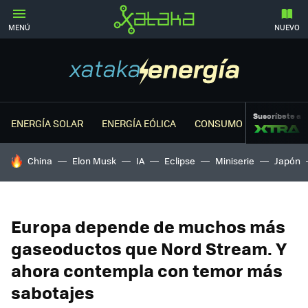
MENÚ
NUEVO
Suscríbete a
ENERGÍA SOLAR
ENERGÍA EÓLICA
CONSUMO ENERGÉTICO
HOY SE HABLA DE
China
Elon Musk
IA
Eclipse
Miniserie
Japón
Europa depende de muchos más
gaseoductos que Nord Stream. Y
ahora contempla con temor más
sabotajes