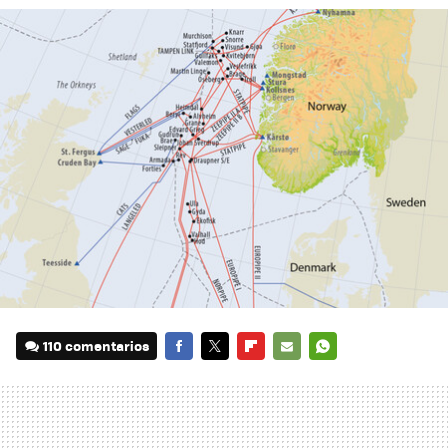
110 comentarios
FACEBOOK
TWITTER
FLIPBOARD
E-
WHATSAPP
MAIL