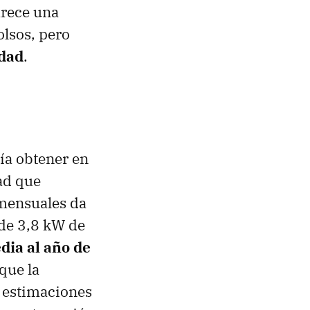
arece una
olsos, pero
idad
.
ía obtener en
dad que
 mensuales da
 de 3,8 kW de
dia al año de
que la
 estimaciones