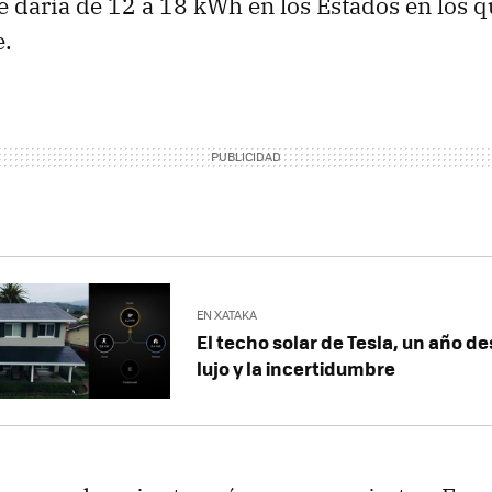
e daría de 12 a 18 kWh en los Estados en los q
e.
EN XATAKA
El techo solar de Tesla, un año de
lujo y la incertidumbre