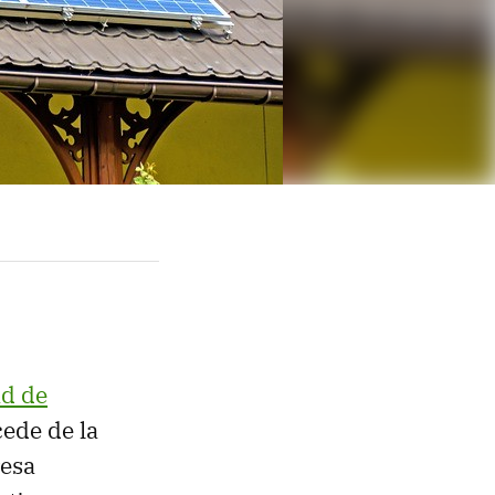
ad de
cede de la
resa