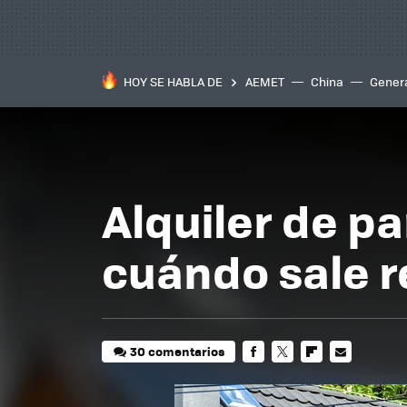
HOY SE HABLA DE
AEMET
China
Gener
Alquiler de pa
cuándo sale r
30 comentarios
FACEBOOK
TWITTER
FLIPBOARD
E-
MAIL