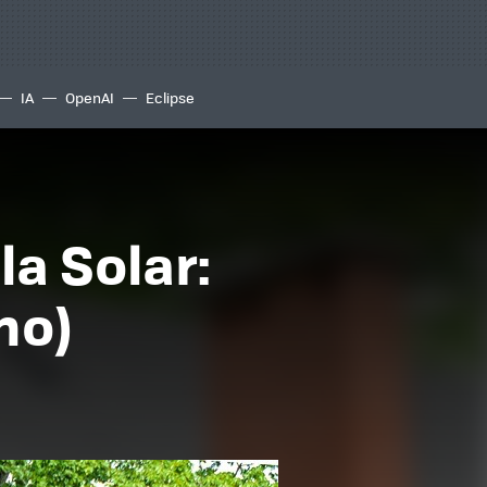
IA
OpenAI
Eclipse
la Solar:
no)