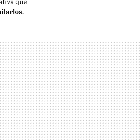
ativa que
uilarlos
.