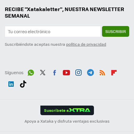
RECIBE "Xatakaletter", NUESTRA NEWSLETTER
SEMANAL
SUSCRIBIR
Suscribiéndote aceptas nuestra
política de privacidad
Síguenos
Wh
Twit
Fac
You
Inst
Tele
RSS
Flip
ats
ter
ebo
tub
agr
gra
boa
Link
Tikt
App
ok
e
am
m
rd
edI
ok
Suscríbete a
n
Apoya a Xataka y disfruta ventajas exclusivas