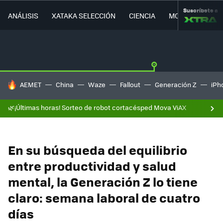
Suscríbete a
ANÁLISIS
XATAKA SELECCIÓN
CIENCIA
MOVILIDAD
HOY SE HABLA DE
AEMET
China
Waze
Fallout
Generación Z
iPh
🌿¡Últimas horas! Sorteo de robot cortacésped Mova ViAX
En su búsqueda del equilibrio
entre productividad y salud
mental, la Generación Z lo tiene
claro: semana laboral de cuatro
días