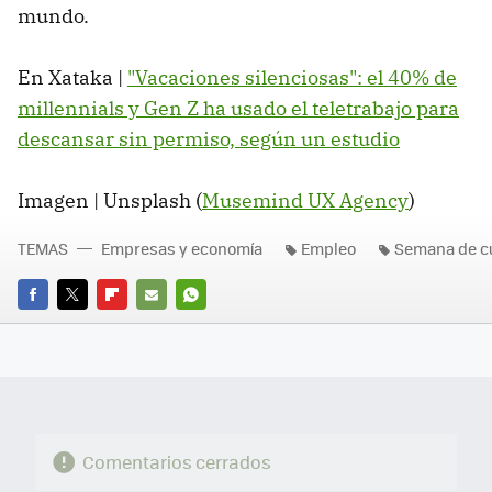
mundo.
En Xataka |
"Vacaciones silenciosas": el 40% de
millennials y Gen Z ha usado el teletrabajo para
descansar sin permiso, según un estudio
Imagen | Unsplash (
Musemind UX Agency
)
TEMAS
Empresas y economía
Empleo
Semana de cu
FACEBOOK
TWITTER
FLIPBOARD
E-
WHATSAPP
MAIL
Comentarios cerrados