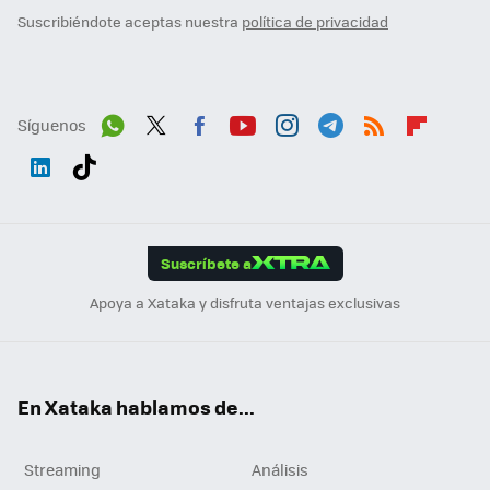
Suscribiéndote aceptas nuestra
política de privacidad
Síguenos
Wh
Twit
Fac
You
Inst
Tele
RSS
Flip
ats
ter
ebo
tub
agr
gra
boa
Link
Tikt
App
ok
e
am
m
rd
edI
ok
Suscríbete a
n
Apoya a Xataka y disfruta ventajas exclusivas
En Xataka hablamos de...
Streaming
Análisis