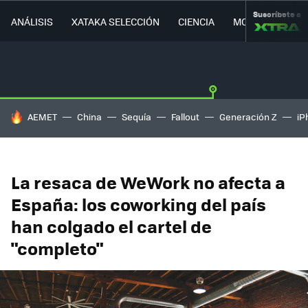
Suscríbete a
ANÁLISIS
XATAKA SELECCIÓN
CIENCIA
MOVILIDAD
HOY SE HABLA DE
AEMET
China
Sequía
Fallout
Generación Z
iP
La resaca de WeWork no afecta a
España: los coworking del país
han colgado el cartel de
"completo"