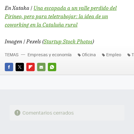
En Xataka |
Una escapada a un valle perdido del
Pirineo, pero para teletrabajar: la idea de un
coworking en la Cataluña rural
Imagen | Pexels (
Startup Stock Photos
)
TEMAS
Empresas y economía
Oficina
Empleo
T
FACEBOOK
TWITTER
FLIPBOARD
E-
WHATSAPP
MAIL
Comentarios cerrados