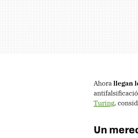
Ahora
llegan l
antifalsificaci
Turing
, consi
Un merec