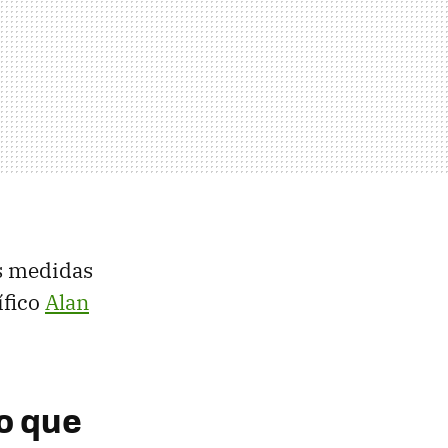
as medidas
ífico
Alan
o que