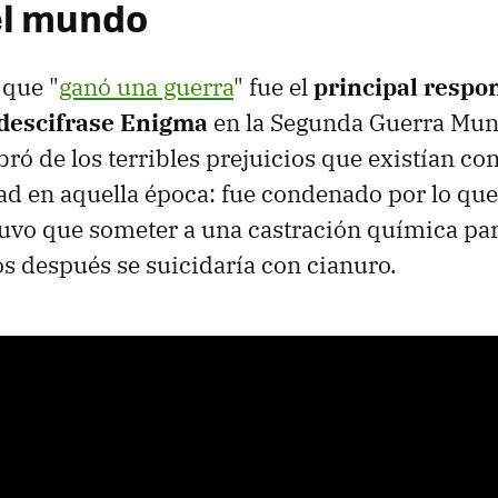
el mundo
 que "
ganó una guerra
" fue el
principal respo
 descifrase Enigma
en la Segunda Guerra Mund
bró de los terribles prejuicios que existían con
d en aquella época: fue condenado por lo que
 tuvo que someter a una castración química para
os después se suicidaría con cianuro.