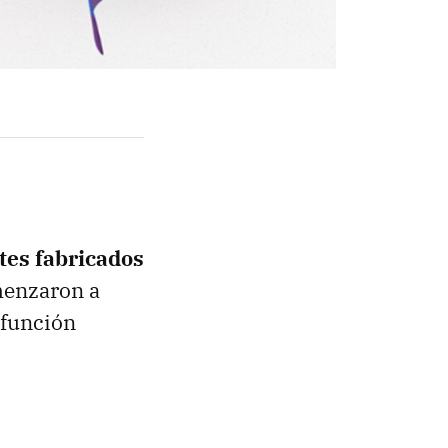
etes fabricados
menzaron a
"función