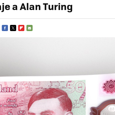
e a Alan Turing
FACEBOOK
TWITTER
FLIPBOARD
E-
MAIL