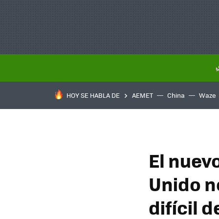
HOY SE HABLA DE
AEMET
China
Waze
El nuevo
Unido no
difícil 