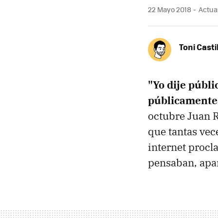
22 Mayo 2018
Actual
Toni Casti
"Yo dije públ
públicamente 
octubre Juan R
que tantas vec
internet proc
pensaban, apar