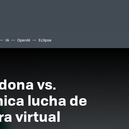
IA
OpenAI
Eclipse
dona vs.
ica lucha de
a virtual