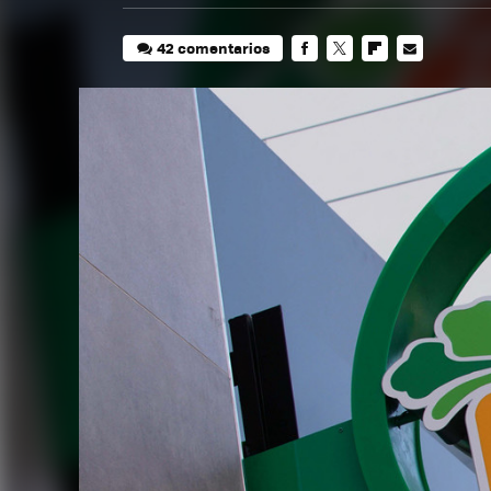
42 comentarios
FACEBOOK
TWITTER
FLIPBOARD
E-
MAIL