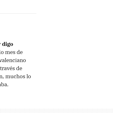
y digo
do mes de
 valenciano
través de
n, muchos lo
aba.