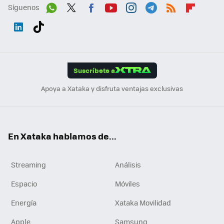
Síguenos
Wh
Twit
Fac
You
Inst
Tele
RSS
Flip
ats
ter
ebo
tub
agr
gra
boa
Link
Tikt
App
ok
e
am
m
rd
edI
ok
Suscríbete a
n
Apoya a Xataka y disfruta ventajas exclusivas
En Xataka hablamos de...
Streaming
Análisis
Espacio
Móviles
Energía
Xataka Movilidad
Apple
Samsung