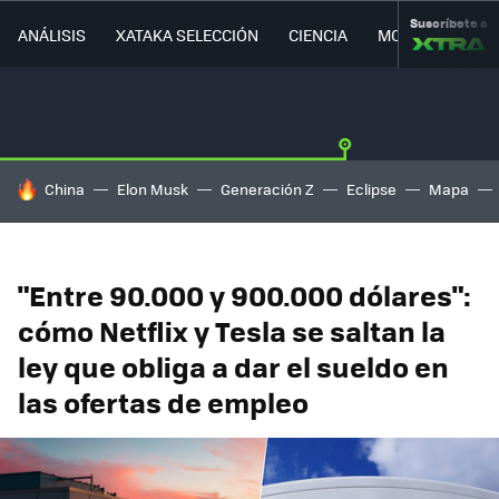
Suscríbete a
ANÁLISIS
XATAKA SELECCIÓN
CIENCIA
MOVILIDAD
HOY SE HABLA DE
China
Elon Musk
Generación Z
Eclipse
Mapa
"Entre 90.000 y 900.000 dólares":
cómo Netflix y Tesla se saltan la
ley que obliga a dar el sueldo en
las ofertas de empleo