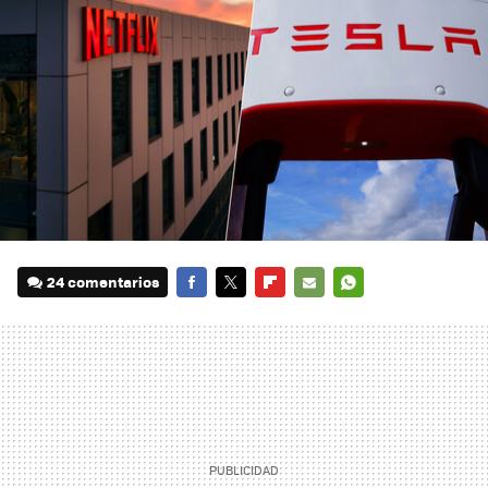
24 comentarios
FACEBOOK
TWITTER
FLIPBOARD
E-
WHATSAPP
MAIL