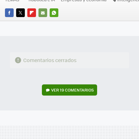
FACEBOOK
TWITTER
FLIPBOARD
E-
WHATSAPP
MAIL
Comentarios cerrados
VER
19 COMENTARIOS