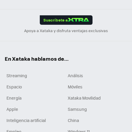
ats
ter
ebo
tub
agr
gra
boa
Link
Tikt
App
ok
e
am
m
rd
edI
ok
Suscríbete a
n
Apoya a Xataka y disfruta ventajas exclusivas
En Xataka hablamos de...
Streaming
Análisis
Espacio
Móviles
Energía
Xataka Movilidad
Apple
Samsung
Inteligencia artificial
China
Empleo
Windows 11