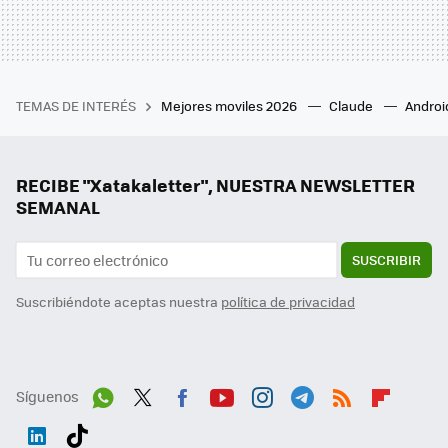
TEMAS DE INTERÉS
Mejores moviles 2026
Claude
Androi
RECIBE "Xatakaletter", NUESTRA NEWSLETTER
SEMANAL
SUSCRIBIR
Suscribiéndote aceptas nuestra
política de privacidad
Síguenos
Wh
Twit
Fac
You
Inst
Tele
RSS
Flip