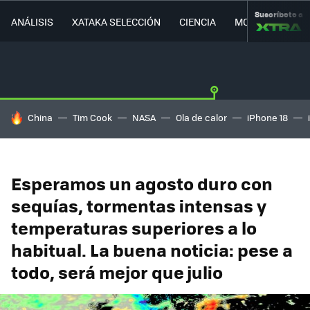
Suscríbete a
ANÁLISIS
XATAKA SELECCIÓN
CIENCIA
MOVILIDAD
HOY SE HABLA DE
China
Tim Cook
NASA
Ola de calor
iPhone 18
Esperamos un agosto duro con
sequías, tormentas intensas y
temperaturas superiores a lo
habitual. La buena noticia: pese a
todo, será mejor que julio