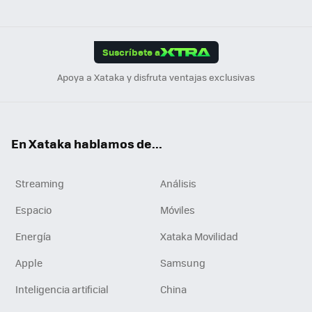
ats
ter
ebo
tub
agr
gra
boa
Link
Tikt
App
ok
e
am
m
rd
edI
ok
Suscríbete a
n
Apoya a Xataka y disfruta ventajas exclusivas
En Xataka hablamos de...
Streaming
Análisis
Espacio
Móviles
Energía
Xataka Movilidad
Apple
Samsung
Inteligencia artificial
China