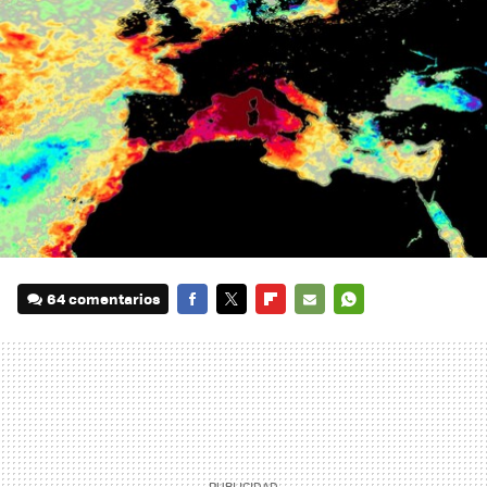
64 comentarios
FACEBOOK
TWITTER
FLIPBOARD
E-
WHATSAPP
MAIL