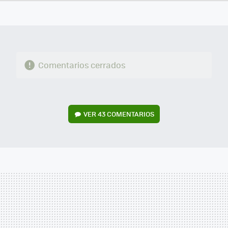
FACEBOOK
TWITTER
FLIPBOARD
E-
WHATSAPP
MAIL
Comentarios cerrados
VER
43 COMENTARIOS