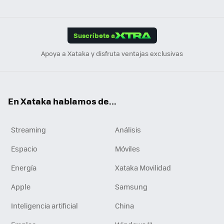
ats
ter
ebo
tub
agr
gra
boa
Link
Tikt
App
ok
e
am
m
rd
edI
ok
Suscríbete a
n
Apoya a Xataka y disfruta ventajas exclusivas
En Xataka hablamos de...
Streaming
Análisis
Espacio
Móviles
Energía
Xataka Movilidad
Apple
Samsung
Inteligencia artificial
China