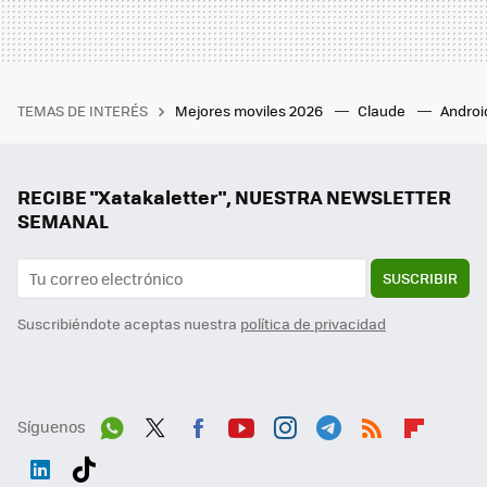
TEMAS DE INTERÉS
Mejores moviles 2026
Claude
Androi
RECIBE "Xatakaletter", NUESTRA NEWSLETTER
SEMANAL
SUSCRIBIR
Suscribiéndote aceptas nuestra
política de privacidad
Síguenos
Wh
Twit
Fac
You
Inst
Tele
RSS
Flip