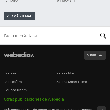
Empleo
Windows 11
VER MÁS TEMAS
BUSCA
SUBIR
Xataka
Xataka Móvil
Applesfera
Xataka Smart Home
Mundo Xiaomi
Otras publicaciones de Webedia
Utilizamos cookies de terceros para generar estadísticas