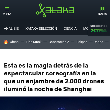
MENÚ
NUEVO
Suscríbete a
ANÁLISIS
XATAKA SELECCIÓN
CIENCIA
MOVILIDAD
HOY SE HABLA DE
China
Elon Musk
Generación Z
Eclipse
Mapa
Esta es la magia detrás de la
espectacular coreografía en la
que un enjambre de 2.000 drones
iluminó la noche de Shanghai