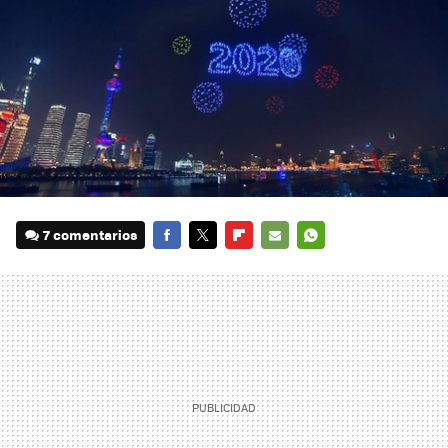
7 comentarios
FACEBOOK
TWITTER
FLIPBOARD
E-
WHATSAPP
MAIL