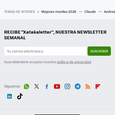
TEMAS DE INTERÉS
Mejores moviles 2026
Claude
Androi
RECIBE "Xatakaletter", NUESTRA NEWSLETTER
SEMANAL
SUSCRIBIR
Suscribiéndote aceptas nuestra
política de privacidad
Síguenos
Wh
Twit
Fac
You
Inst
Tele
RSS
Flip
ats
ter
ebo
tub
agr
gra
boa
Link
Tikt
App
ok
e
am
m
rd
edI
ok