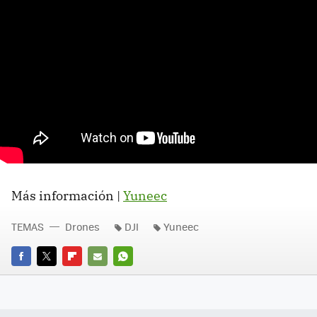
Más información |
Yuneec
TEMAS
Drones
DJI
Yuneec
FACEBOOK
TWITTER
FLIPBOARD
E-
WHATSAPP
MAIL