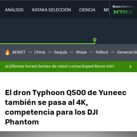
Suscríbete a
ANÁLISIS
XATAKA SELECCIÓN
CIENCIA
MOVILIDAD
HOY SE HABLA DE
AEMET
China
Sequía
Waze
Fallout
Generació
🌿¡Últimas horas! Sorteo de robot cortacésped Mova ViAX
El dron Typhoon Q500 de Yuneec
también se pasa al 4K,
competencia para los DJI
Phantom