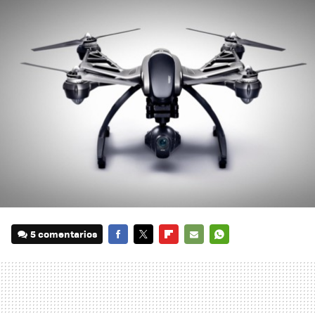
5 comentarios
FACEBOOK
TWITTER
FLIPBOARD
E-
WHATSAPP
MAIL