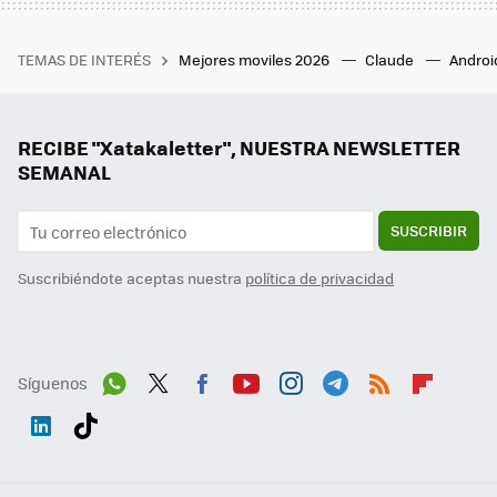
TEMAS DE INTERÉS
Mejores moviles 2026
Claude
Androi
RECIBE "Xatakaletter", NUESTRA NEWSLETTER
SEMANAL
SUSCRIBIR
Suscribiéndote aceptas nuestra
política de privacidad
Síguenos
Wh
Twit
Fac
You
Inst
Tele
RSS
Flip
ats
ter
ebo
tub
agr
gra
boa
Link
Tikt
App
ok
e
am
m
rd
edI
ok