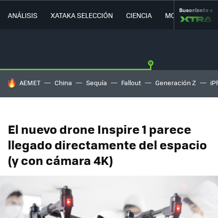
Suscríbete a
ANÁLISIS
XATAKA SELECCIÓN
CIENCIA
MOVILIDAD
HOY SE HABLA DE
AEMET
China
Sequía
Fallout
Generación Z
iP
El nuevo drone Inspire 1 parece
llegado directamente del espacio
(y con cámara 4K)