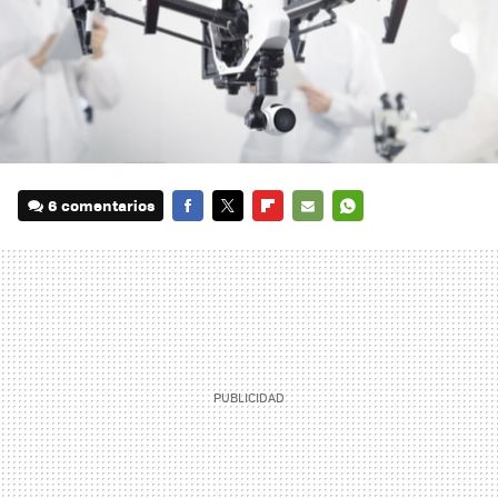
6 comentarios
FACEBOOK
TWITTER
FLIPBOARD
E-
WHATSAPP
MAIL