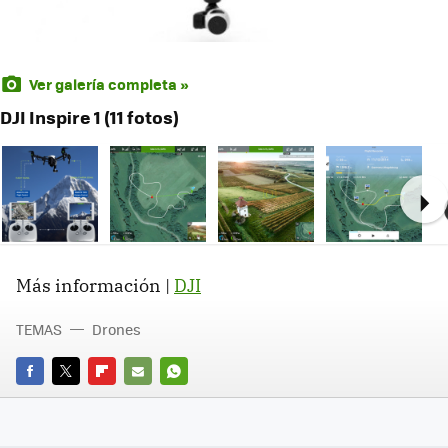
Ver galería completa »
DJI Inspire 1 (11 fotos)
Ne
Más información |
DJI
TEMAS
Drones
FACEBOOK
TWITTER
FLIPBOARD
E-
WHATSAPP
MAIL