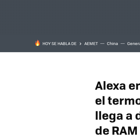
HOY SE HABLA DE
AEMET
China
Gener
Alexa e
el term
llega a
de RAM