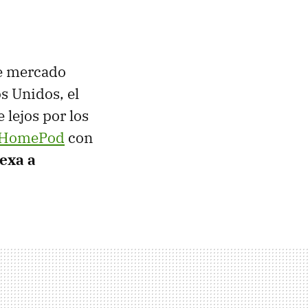
de mercado
os Unidos, el
e lejos por los
HomePod
con
lexa a