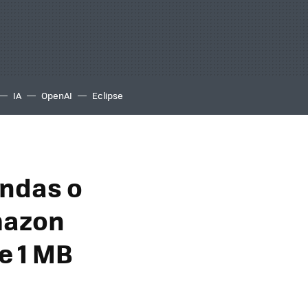
IA
OpenAI
Eclipse
ondas o
Amazon
e 1 MB