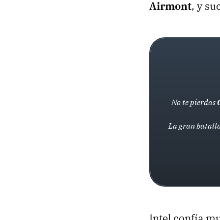
Airmont
, y s
No te pierdas
La gran batalla
Intel confía m