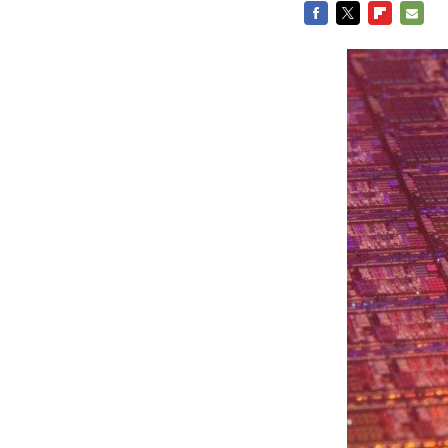
FACEBOOK
TWITTER
FLIPBOARD
E-
MAIL