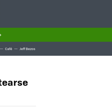
Café
Jeff Bezos
tearse