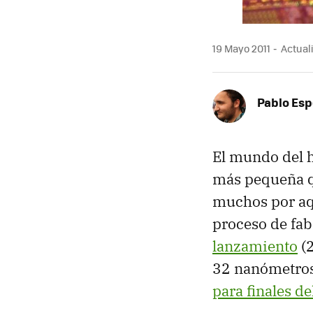
19 Mayo 2011
Actuali
Pablo Es
El mundo del h
más pequeña q
muchos por aqu
proceso de fa
lanzamiento
(2
32 nanómetros
para finales d