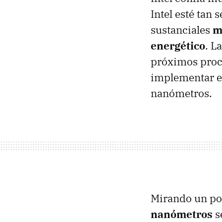
Intel esté tan
sustanciales
m
energético
. L
próximos proce
implementar es
nanómetros.
Mirando un poc
nanómetros
s