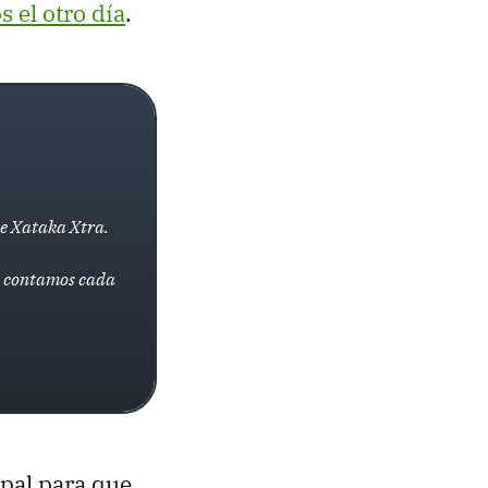
 el otro día
.
de Xataka Xtra.
la contamos cada
ipal para que