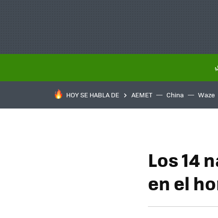
HOY SE HABLA DE
AEMET
China
Waze
Los 14 
en el ho