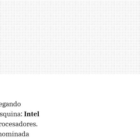
llegando
 esquina:
Intel
rocesadores.
nominada