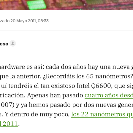
zado 20 Mayo 2011, 08:33
peso
ardware es así: cada dos años hay una nueva
ue la anterior. ¿Recordáis los 65 nanómetros
í tendréis el tan existoso Intel Q6600, que si
bricación. Apenas han pasado
cuatro años des
007) y ya hemos pasado por dos nuevas gener
. Y dentro de muy poco,
los 22 nanómetros q
el 2011
.