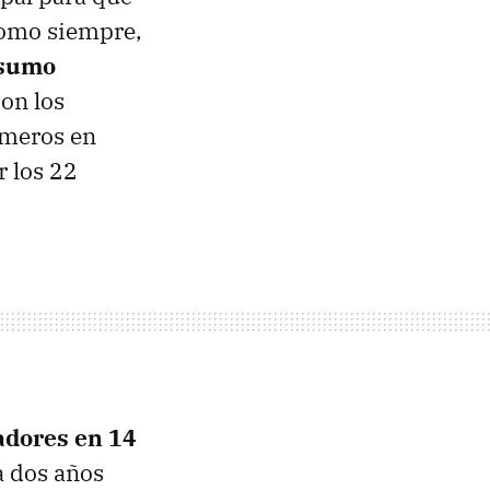
como siempre,
nsumo
on los
imeros en
r los 22
adores en 14
a dos años