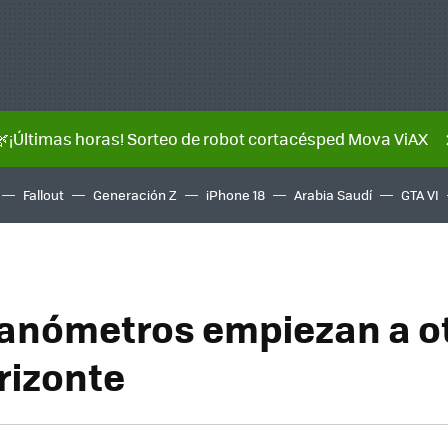
🌿¡Últimas horas! Sorteo de robot cortacésped Mova ViAX
Fallout
Generación Z
iPhone 18
Arabia Saudí
GTA VI
nanómetros empiezan a o
rizonte