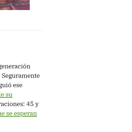
 generación
? Seguramente
guió ese
de su
aciones: 45 y
ue se esperan