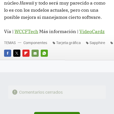
núcleo
Hawaii
y todo será muy parecido a como
lo es con los modelos actuales, pero con una
posible mejora si manejamos cierto software.
Vía |
WCCFTech
Más información |
VideoCardz
TEMAS
Componentes
Tarjeta gráfica
Sapphire
FACEBOOK
TWITTER
FLIPBOARD
E-
WHATSAPP
MAIL
Comentarios cerrados