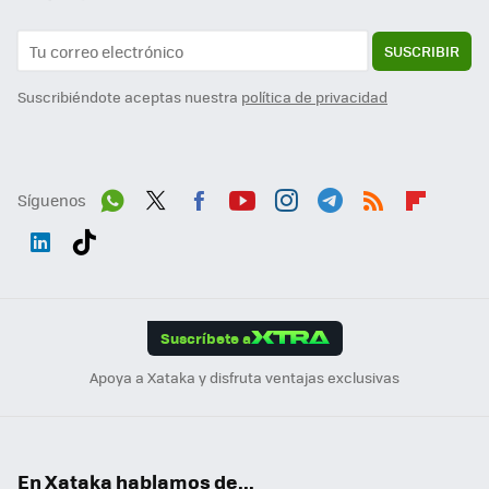
SUSCRIBIR
Suscribiéndote aceptas nuestra
política de privacidad
Síguenos
Wh
Twit
Fac
You
Inst
Tele
RSS
Flip
ats
ter
ebo
tub
agr
gra
boa
Link
Tikt
App
ok
e
am
m
rd
edI
ok
Suscríbete a
n
Apoya a Xataka y disfruta ventajas exclusivas
En Xataka hablamos de...