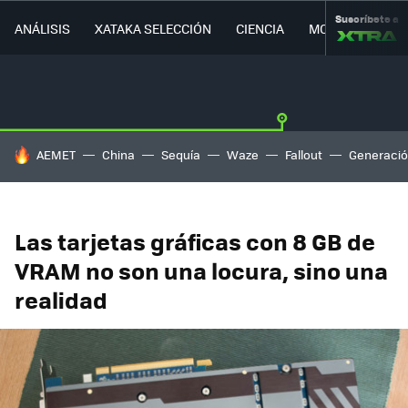
Suscríbete a
ANÁLISIS
XATAKA SELECCIÓN
CIENCIA
MOVILIDAD
HOY SE HABLA DE
AEMET
China
Sequía
Waze
Fallout
Generació
Las tarjetas gráficas con 8 GB de
VRAM no son una locura, sino una
realidad