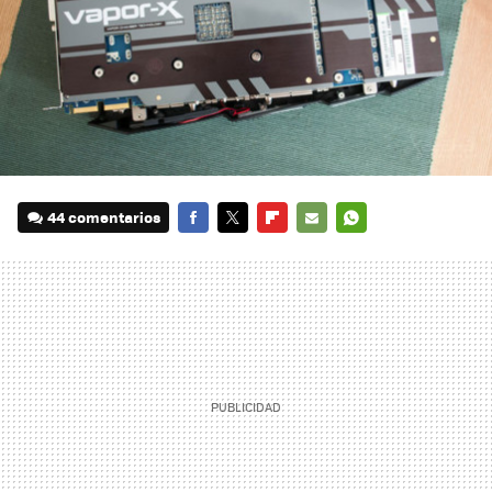
44 comentarios
FACEBOOK
TWITTER
FLIPBOARD
E-
WHATSAPP
MAIL