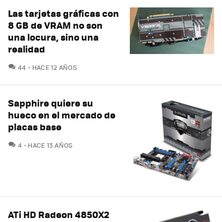
Las tarjetas gráficas con
8 GB de VRAM no son
una locura, sino una
realidad
COMENTARIOS
44
HACE 12 AÑOS
Sapphire quiere su
hueco en el mercado de
placas base
COMENTARIOS
4
HACE 13 AÑOS
ATi HD Radeon 4850X2