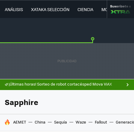
Suscríbete a
ANÁLISIS
XATAKA SELECCIÓN
CIENCIA
MOVILIDAD
🌿¡Últimas horas! Sorteo de robot cortacésped Mova ViAX
Sapphire
HOY SE HABLA DE
AEMET
China
Sequía
Waze
Fallout
Generaci