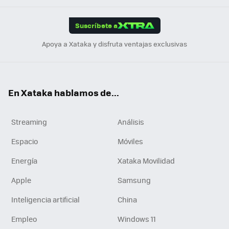
App
ok
e
am
m
rd
edI
ok
Suscríbete a
n
Apoya a Xataka y disfruta ventajas exclusivas
En Xataka hablamos de...
Streaming
Análisis
Espacio
Móviles
Energía
Xataka Movilidad
Apple
Samsung
Inteligencia artificial
China
Empleo
Windows 11