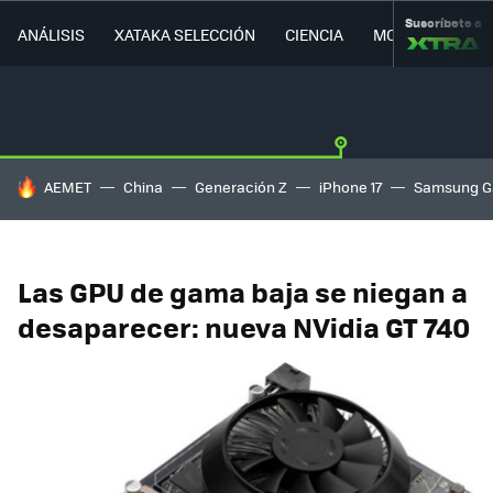
Suscríbete a
ANÁLISIS
XATAKA SELECCIÓN
CIENCIA
MOVILIDAD
HOY SE HABLA DE
AEMET
China
Generación Z
iPhone 17
Samsung G
Las GPU de gama baja se niegan a
desaparecer: nueva NVidia GT 740