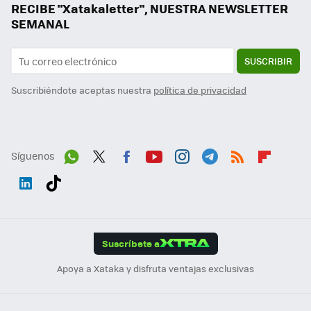
RECIBE "Xatakaletter", NUESTRA NEWSLETTER
SEMANAL
SUSCRIBIR
Suscribiéndote aceptas nuestra
política de privacidad
Síguenos
Wh
Twit
Fac
You
Inst
Tele
RSS
Flip
ats
ter
ebo
tub
agr
gra
boa
Link
Tikt
App
ok
e
am
m
rd
edI
ok
Suscríbete a
n
Apoya a Xataka y disfruta ventajas exclusivas