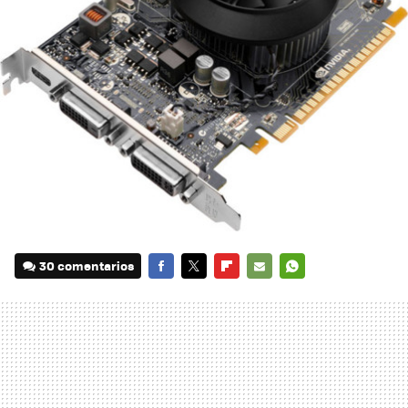
30 comentarios
FACEBOOK
TWITTER
FLIPBOARD
E-
WHATSAPP
MAIL