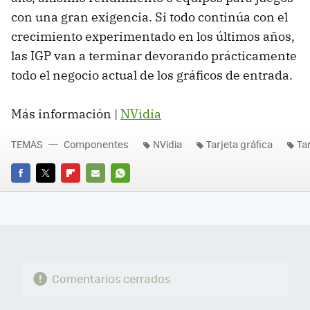
con una gran exigencia. Si todo continúa con el
crecimiento experimentado en los últimos años,
las IGP van a terminar devorando prácticamente
todo el negocio actual de los gráficos de entrada.
Más información |
NVidia
TEMAS
Componentes
NVidia
Tarjeta gráfica
Ta
FACEBOOK
TWITTER
FLIPBOARD
E-
WHATSAPP
MAIL
Comentarios cerrados