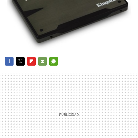
FACEBOOK
TWITTER
FLIPBOARD
E-
WHATSAPP
MAIL