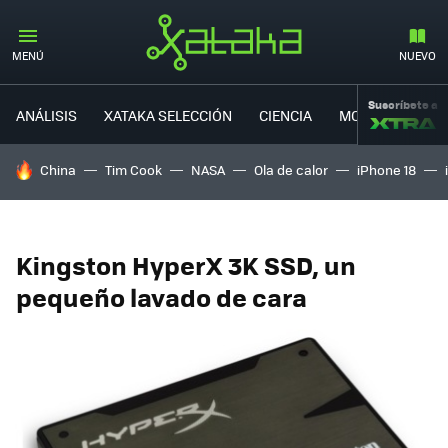
MENÚ
NUEVO
Suscríbete a
ANÁLISIS
XATAKA SELECCIÓN
CIENCIA
MOVILIDAD
HOY SE HABLA DE
China
Tim Cook
NASA
Ola de calor
iPhone 18
Kingston HyperX 3K SSD, un
pequeño lavado de cara