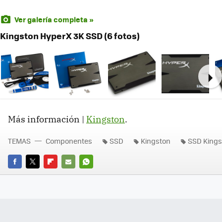
Ver galería completa »
Kingston HyperX 3K SSD (6 fotos)
Ne
Más información |
Kingston
.
TEMAS
Componentes
SSD
Kingston
SSD Kings
FACEBOOK
TWITTER
FLIPBOARD
E-
WHATSAPP
MAIL