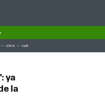
GTA VI
Café
: ya
de la