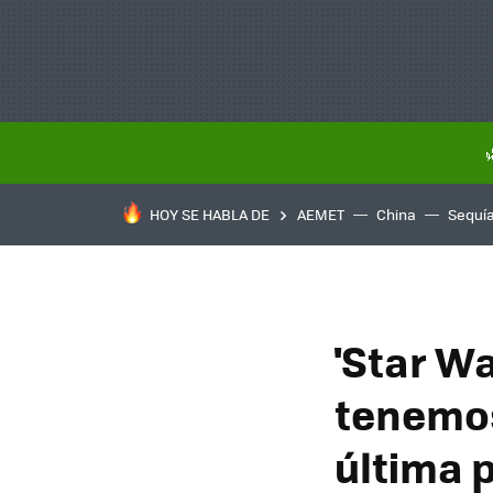
HOY SE HABLA DE
AEMET
China
Sequí
'Star Wa
tenemos 
última p