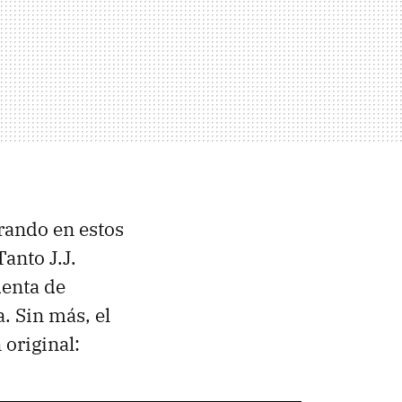
rando en estos
Tanto J.J.
denta de
. Sin más, el
 original: