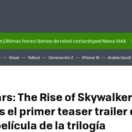
🌿¡Últimas horas! Sorteo de robot cortacésped Mova ViAX
a
Waze
Fallout
Generación Z
iPhone 18
Arabia Saudí
rs: The Rise of Skywalker'
el primer teaser trailer 
elícula de la trilogía