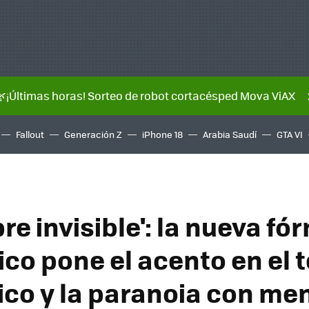
🌿¡Últimas horas! Sorteo de robot cortacésped Mova ViAX
Fallout
Generación Z
iPhone 18
Arabia Saudí
GTA VI
re invisible': la nueva fó
ico pone el acento en el t
co y la paranoia con me