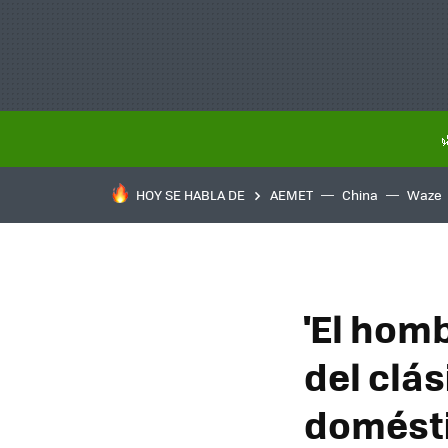
HOY SE HABLA DE
AEMET
China
Waze
'El homb
del clás
domésti