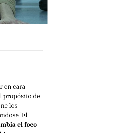
r en cara
l propósito de
ene los
ándose 'El
mbia el foco