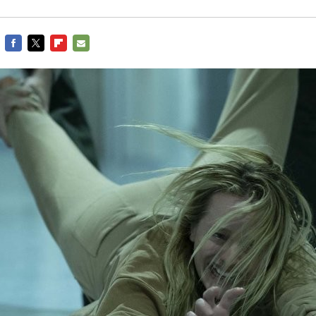
FACEBOOK
TWITTER
FLIPBOARD
E-
MAIL