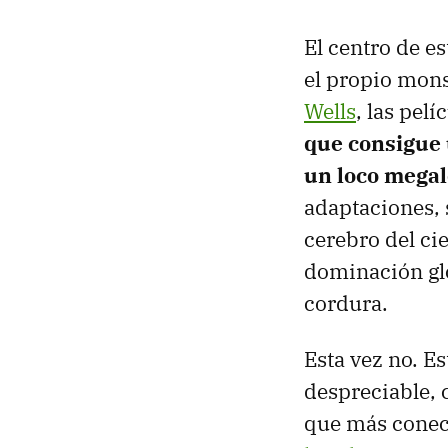
El centro de es
el propio mons
Wells
, las pelí
que consigue u
un loco mega
adaptaciones, 
cerebro del cie
dominación glob
cordura.
Esta vez no. E
despreciable, c
que más conect