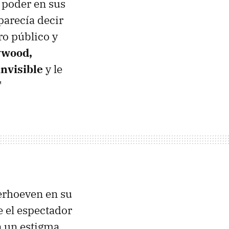
l poder en sus
parecía decir
ro público y
lywood,
nvisible
y le
"
Verhoeven en su
 el espectador
ga un estigma