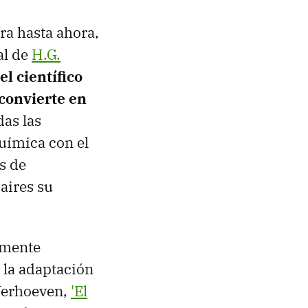
era hasta ahora,
al de
H.G.
l científico
 convierte en
das las
química con el
es de
 aires su
amente
n la adaptación
 Verhoeven,
'El