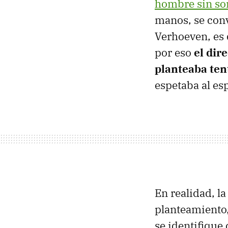
hombre sin so
manos, se conv
Verhoeven, es 
por eso
el dir
planteaba te
espetaba al es
En realidad, l
planteamiento
se identifique 