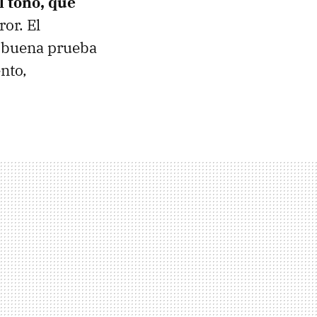
l tono, que
ror. El
a buena prueba
nto,