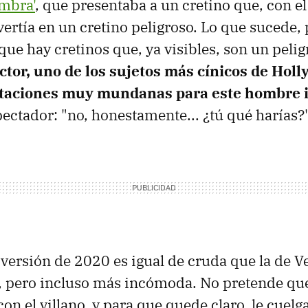
mbra'
, que presentaba a un cretino que, con e
ertía en un cretino peligroso. Lo que sucede, 
que hay cretinos que, ya visibles, son un pelig
ector, uno de los sujetos más cínicos de Hol
ntaciones muy mundanas para este hombre i
pectador: "no, honestamente... ¿tú qué harías?
a versión de 2020 es igual de cruda que la de 
, pero incluso más incómoda. No pretende que
con el villano, y para que quede claro, le cuel