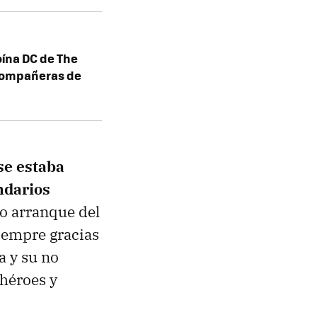
oína DC de The
 compañeras de
se estaba
ndarios
o arranque del
iempre gracias
a y su no
 héroes y