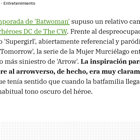
r - Entretenimiento
mporada de 'Batwoman'
supuso un relativo cam
erhéroes DC de The CW
. Frente al despreocupad
o 'Supergirl', abiertamente referencial y paród
 Tomorrow', la serie de la Mujer Murciélago e
o más siniestro de 'Arrow'.
La inspiración par
e al arrowverso, de hecho, era muy claram
que tenía sentido que cuando la batfamilia lleg
habitual tono oscuro del héroe.