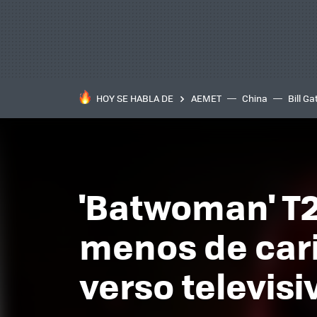
HOY SE HABLA DE
AEMET
China
Bill Ga
'Batwoman' T2
menos de cari
verso televisi