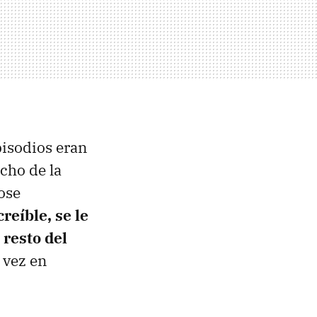
episodios eran
cho de la
ose
creíble, se le
 resto del
a vez en