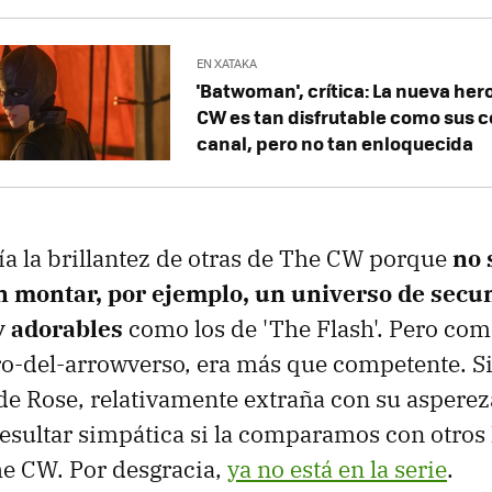
EN XATAKA
'Batwoman', crítica: La nueva her
CW es tan disfrutable como sus
canal, pero no tan enloquecida
nía la brillantez de otras de The CW porque
no 
 montar, por ejemplo, un universo de secu
y adorables
como los de 'The Flash'. Pero com
ro-del-arrowverso, era más que competente. S
 de Rose, relativamente extraña con su asperez
esultar simpática si la comparamos con otros
he CW. Por desgracia,
ya no está en la serie
.