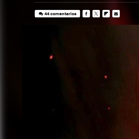
44 comentarios
FACEBOOK
TWITTER
FLIPBOARD
E-
MAIL