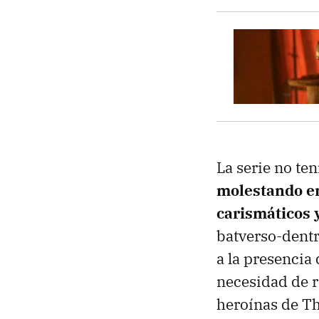
La serie no te
molestando en
carismáticos 
batverso-dent
a la presencia
necesidad de r
heroínas de T