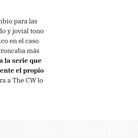
bio para las
o y jovial tono
ico en el caso
ntroncaba más
a la serie que
ente el propio
ara a The CW lo