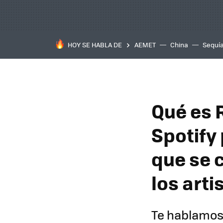
HOY SE HABLA DE
AEMET
China
Sequí
Qué es 
Spotify
que se 
los arti
Te hablamos