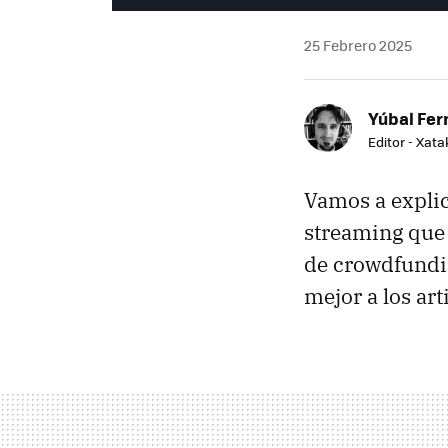
25 Febrero 2025
Yúbal Fe
Editor - Xat
Vamos a expli
streaming que 
de crowdfundin
mejor a los art