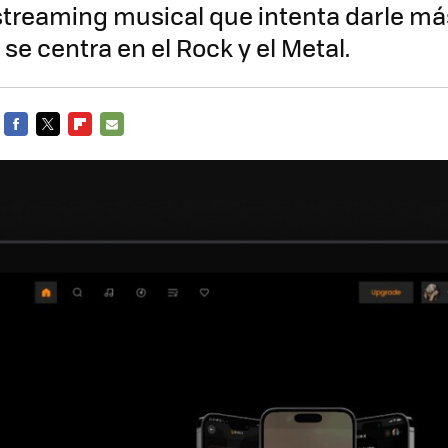
treaming musical que intenta darle má
y se centra en el Rock y el Metal.
FACEBOOK
TWITTER
FLIPBOARD
E-
MAIL