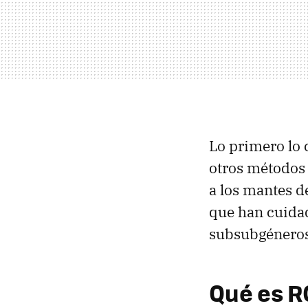
Lo primero lo 
otros métodos p
a los mantes d
que han cuidad
subsubgéneros 
Qué es 