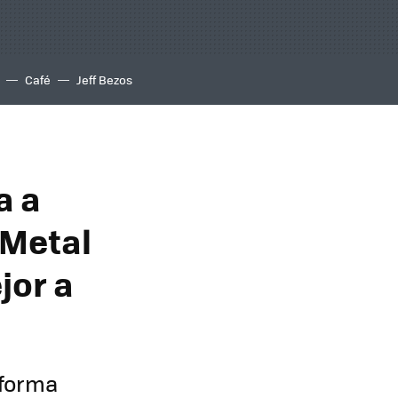
Café
Jeff Bezos
a a
 Metal
jor a
aforma