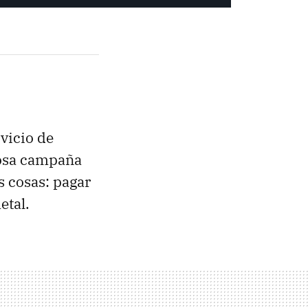
vicio de
tosa campaña
s cosas: pagar
etal.