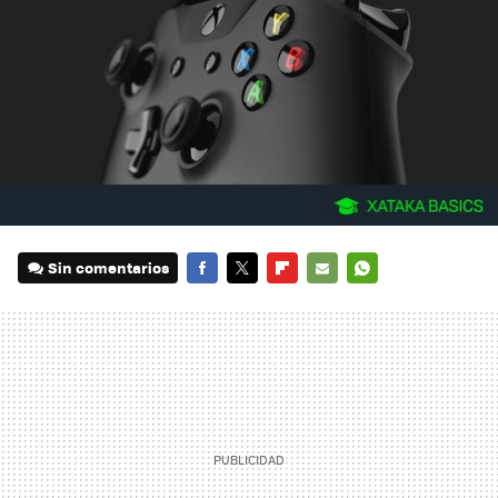
Sin comentarios
FACEBOOK
TWITTER
FLIPBOARD
E-
WHATSAPP
MAIL