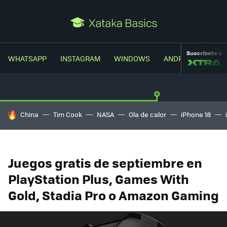
Suscríbete a
WHATSAPP
INSTAGRAM
WINDOWS
ANDROID
TRUC
HOY SE HABLA DE
China
Tim Cook
NASA
Ola de calor
iPhone 18
Juegos gratis de septiembre en
PlayStation Plus, Games With
Gold, Stadia Pro o Amazon Gaming