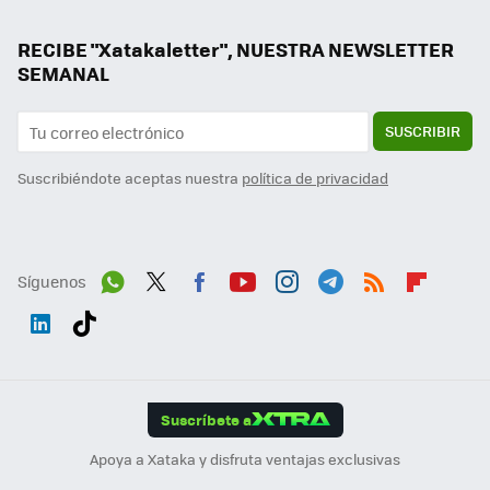
RECIBE "Xatakaletter", NUESTRA NEWSLETTER
SEMANAL
SUSCRIBIR
Suscribiéndote aceptas nuestra
política de privacidad
Síguenos
Wh
Twit
Fac
You
Inst
Tele
RSS
Flip
ats
ter
ebo
tub
agr
gra
boa
Link
Tikt
App
ok
e
am
m
rd
edI
ok
Suscríbete a
n
Apoya a Xataka y disfruta ventajas exclusivas