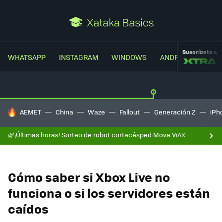
Suscríbete a
WHATSAPP
INSTAGRAM
WINDOWS
ANDROID
TRUC
HOY SE HABLA DE
AEMET
China
Waze
Fallout
Generación Z
iPh
🌿¡Últimas horas! Sorteo de robot cortacésped Mova ViAX
Cómo saber si Xbox Live no
funciona o si los servidores están
caídos