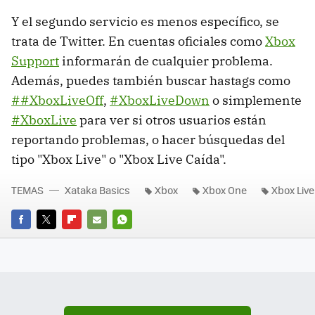
Y el segundo servicio es menos específico, se
trata de Twitter. En cuentas oficiales como
Xbox
Support
informarán de cualquier problema.
Además, puedes también buscar hastags como
##XboxLiveOff
,
#XboxLiveDown
o simplemente
#XboxLive
para ver si otros usuarios están
reportando problemas, o hacer búsquedas del
tipo "Xbox Live" o "Xbox Live Caída".
TEMAS
Xataka Basics
Xbox
Xbox One
Xbox Live
FACEBOOK
TWITTER
FLIPBOARD
E-
WHATSAPP
MAIL