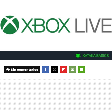
Sin comentarios
FACEBOOK
TWITTER
FLIPBOARD
E-
WHATSAPP
MAIL