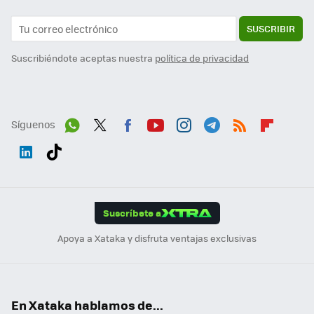
SUSCRIBIR
Suscribiéndote aceptas nuestra
política de privacidad
Síguenos
Wh
Twit
Fac
You
Inst
Tele
RSS
Flip
ats
ter
ebo
tub
agr
gra
boa
Link
Tikt
App
ok
e
am
m
rd
edI
ok
Suscríbete a
n
Apoya a Xataka y disfruta ventajas exclusivas
En Xataka hablamos de...