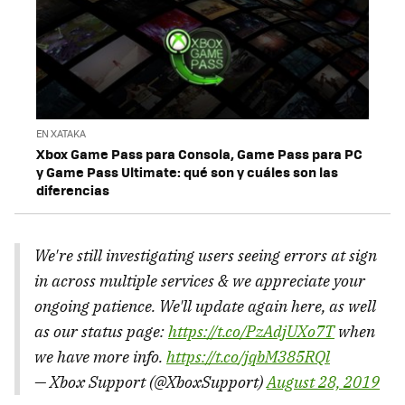
EN XATAKA
Xbox Game Pass para Consola, Game Pass para PC
y Game Pass Ultimate: qué son y cuáles son las
diferencias
We're still investigating users seeing errors at sign
in across multiple services & we appreciate your
ongoing patience. We'll update again here, as well
as our status page:
https://t.co/PzAdjUXo7T
when
we have more info.
https://t.co/jqbM385RQl
— Xbox Support (@XboxSupport)
August 28, 2019