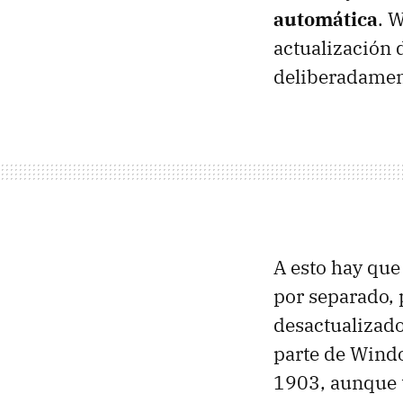
automática
. 
actualización d
deliberadamen
A esto hay que
por separado, 
desactualizado
parte de Windo
1903, aunque t