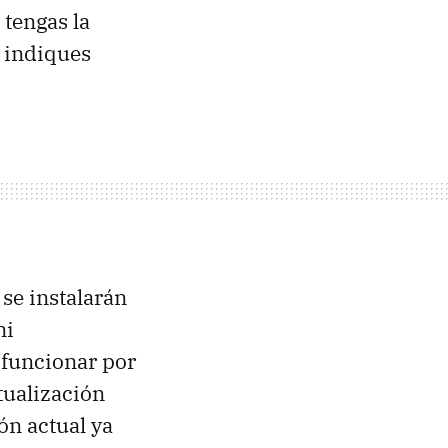
 tengas la
o indiques
 se instalarán
ni
 funcionar por
tualización
ón actual ya