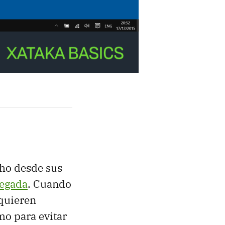
cho desde sus
legada
. Cuando
 quieren
mo para evitar