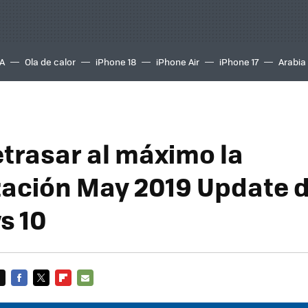
A
Ola de calor
iPhone 18
iPhone Air
iPhone 17
Arabia
trasar al máximo la
zación May 2019 Update 
s 10
FACEBOOK
TWITTER
FLIPBOARD
E-