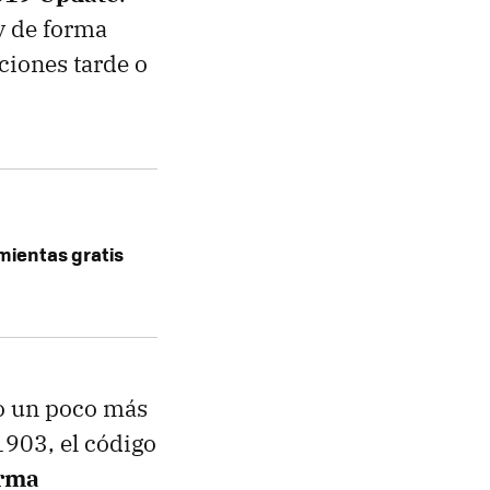
y de forma
ciones tarde o
mientas gratis
so un poco más
1903, el código
orma