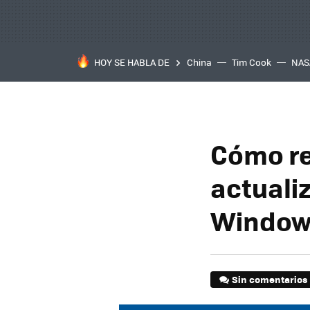
HOY SE HABLA DE
China
Tim Cook
NAS
Cómo re
actuali
Window
Sin comentarios