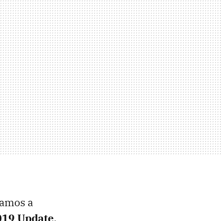
vamos a
019 Update
.