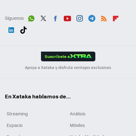
Síguenos
Wh
Twit
Fac
You
Inst
Tele
RSS
Flip
ats
ter
ebo
tub
agr
gra
boa
Link
Tikt
App
ok
e
am
m
rd
edI
ok
Suscríbete a
n
Apoya a Xataka y disfruta ventajas exclusivas
En Xataka hablamos de...
Streaming
Análisis
Espacio
Móviles