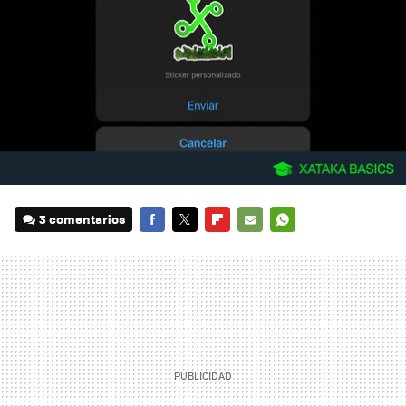
3 comentarios
FACEBOOK
TWITTER
FLIPBOARD
E-
WHATSAPP
MAIL