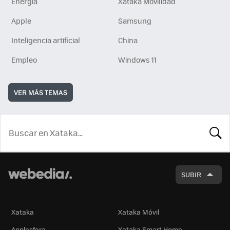
Energía
Xataka Movilidad
Apple
Samsung
Inteligencia artificial
China
Empleo
Windows 11
VER MÁS TEMAS
BUSCA
SUBIR
Xataka
Xataka Móvil
Applesfera
Xataka Smart Home