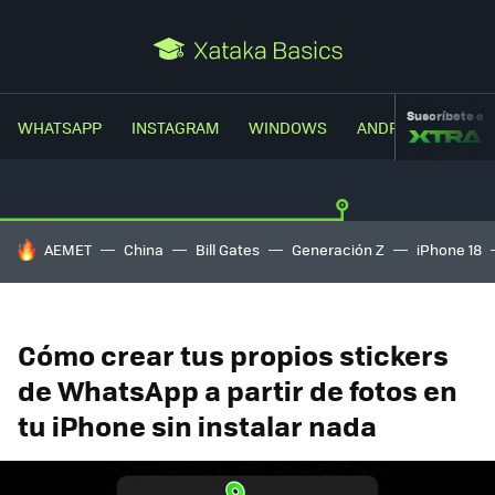
Suscríbete a
WHATSAPP
INSTAGRAM
WINDOWS
ANDROID
TRUC
HOY SE HABLA DE
AEMET
China
Bill Gates
Generación Z
iPhone 18
Cómo crear tus propios stickers
de WhatsApp a partir de fotos en
tu iPhone sin instalar nada