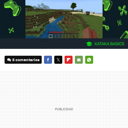
5 comentarios
FACEBOOK
TWITTER
FLIPBOARD
E-
WHATSAPP
MAIL