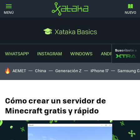
MENÚ
NUEVO
Suscríbete a
WHATSAPP
INSTAGRAM
WINDOWS
ANDROID
TRUC
HOY SE HABLA DE
AEMET
China
Generación Z
iPhone 17
Samsung G
Cómo crear un servidor de
Minecraft gratis y rápido