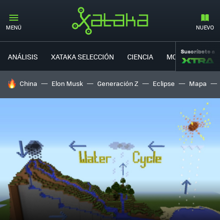
MENÚ
NUEVO
Suscríbete a
ANÁLISIS
XATAKA SELECCIÓN
CIENCIA
MOVILIDAD
HOY SE HABLA DE
China
Elon Musk
Generación Z
Eclipse
Mapa