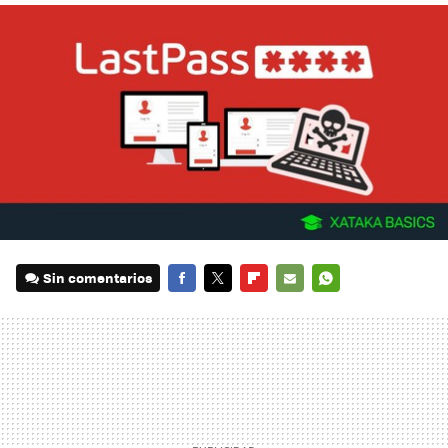
Sin comentarios
FACEBOOK
TWITTER
FLIPBOARD
E-
WHATSAPP
MAIL