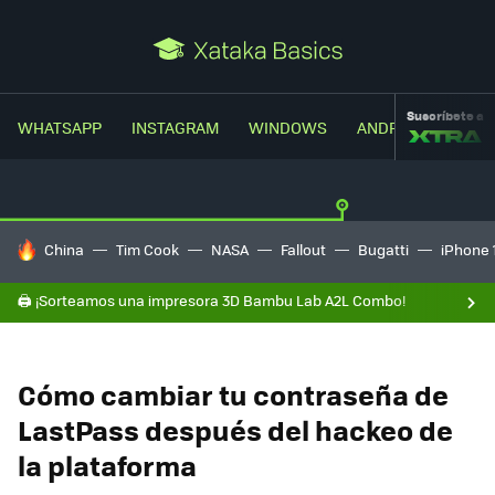
Suscríbete a
WHATSAPP
INSTAGRAM
WINDOWS
ANDROID
TRUC
HOY SE HABLA DE
China
Tim Cook
NASA
Fallout
Bugatti
iPhone 
🖨️ ¡Sorteamos una impresora 3D Bambu Lab A2L Combo!
Cómo cambiar tu contraseña de
LastPass después del hackeo de
la plataforma