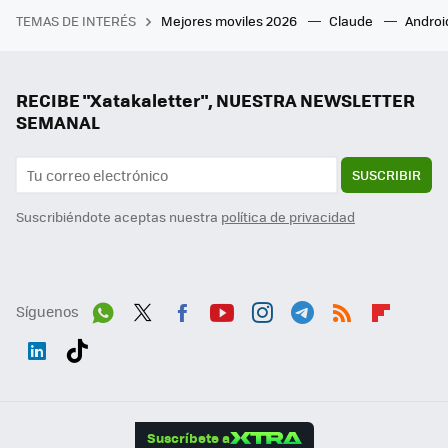
TEMAS DE INTERÉS
Mejores moviles 2026
Claude
Androi
RECIBE "Xatakaletter", NUESTRA NEWSLETTER
SEMANAL
SUSCRIBIR
Suscribiéndote aceptas nuestra
política de privacidad
Síguenos
Wh
Twit
Fac
You
Inst
Tele
RSS
Flip
ats
ter
ebo
tub
agr
gra
boa
Link
Tikt
App
ok
e
am
m
rd
edI
ok
Suscríbete a
n