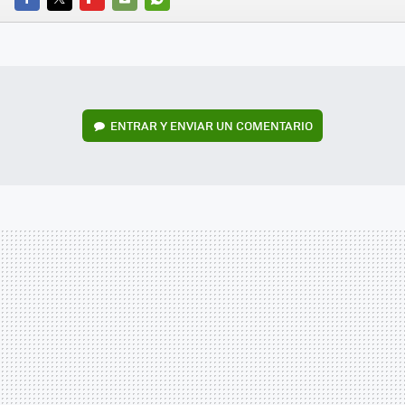
FACEBOOK
TWITTER
FLIPBOARD
E-
WHATSAPP
MAIL
ENTRAR Y ENVIAR UN COMENTARIO