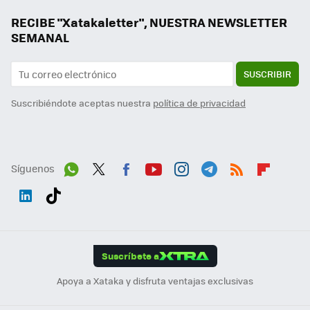
RECIBE "Xatakaletter", NUESTRA NEWSLETTER
SEMANAL
SUSCRIBIR
Suscribiéndote aceptas nuestra
política de privacidad
Síguenos
Wh
Twit
Fac
You
Inst
Tele
RSS
Flip
ats
ter
ebo
tub
agr
gra
boa
Link
Tikt
App
ok
e
am
m
rd
edI
ok
Suscríbete a
n
Apoya a Xataka y disfruta ventajas exclusivas