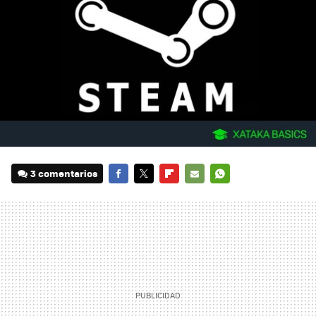
3 comentarios
FACEBOOK
TWITTER
FLIPBOARD
E-
WHATSAPP
MAIL