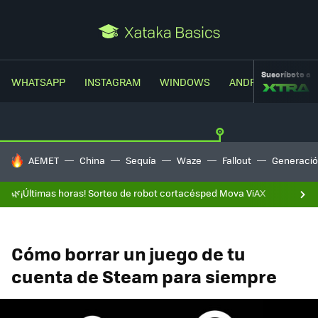
Suscríbete a
WHATSAPP
INSTAGRAM
WINDOWS
ANDROID
TRUC
HOY SE HABLA DE
AEMET
China
Sequía
Waze
Fallout
Generació
🌿¡Últimas horas! Sorteo de robot cortacésped Mova ViAX
Cómo borrar un juego de tu
cuenta de Steam para siempre