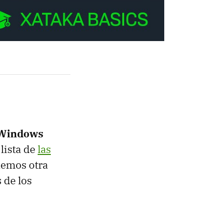
a Windows
lista de
las
aemos otra
 de los