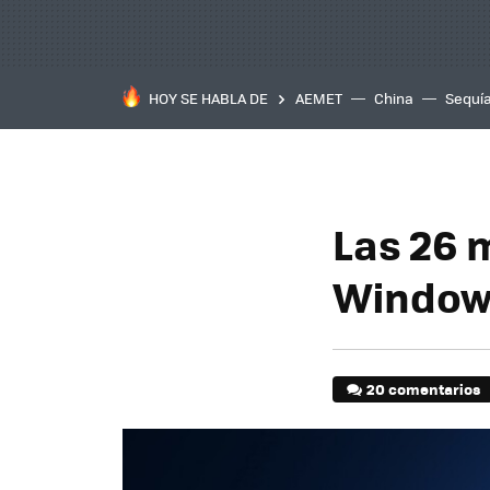
HOY SE HABLA DE
AEMET
China
Sequí
Las 26 
Windows
20 comentarios