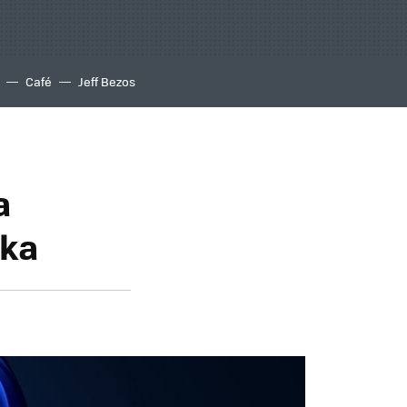
Café
Jeff Bezos
a
aka