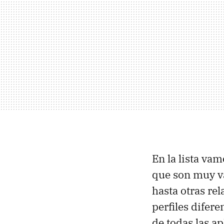
En la lista va
que son muy va
hasta otras re
perfiles difere
de todas las a