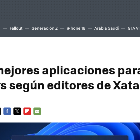
a
Fallout
Generación Z
iPhone 18
Arabia Saudí
GTA VI
mejores aplicaciones par
 según editores de Xat
FACEBOOK
TWITTER
FLIPBOARD
E-
MAIL