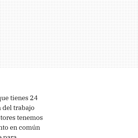
que tienes 24
 del trabajo
ditores tenemos
punto en común
e para