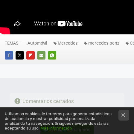
TEMAS
Automóvil
Mercedes
mercedes benz
Co
FACEBOOK
TWITTER
FLIPBOARD
E-
WHATSAPP
MAIL
Comentarios cerrados
Utilizamos cookies de terceros para generar estadísticas
de audiencia y mostrar publicidad personalizada
analizando tu navegación. Si sigues navegando estarás
aceptando su uso.
Más información
VER
14 COMENTARIOS