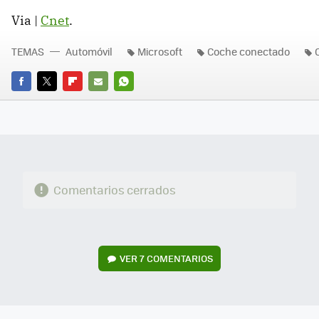
Via |
Cnet
.
TEMAS
Automóvil
Microsoft
Coche conectado
FACEBOOK
TWITTER
FLIPBOARD
E-
WHATSAPP
MAIL
Comentarios cerrados
VER
7 COMENTARIOS