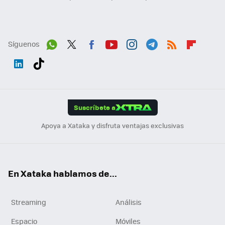
Síguenos
Wh
Twit
Fac
You
Inst
Tele
RSS
Flip
ats
ter
ebo
tub
agr
gra
boa
Link
Tikt
App
ok
e
am
m
rd
edI
ok
Suscríbete a
n
Apoya a Xataka y disfruta ventajas exclusivas
En Xataka hablamos de...
Streaming
Análisis
Espacio
Móviles