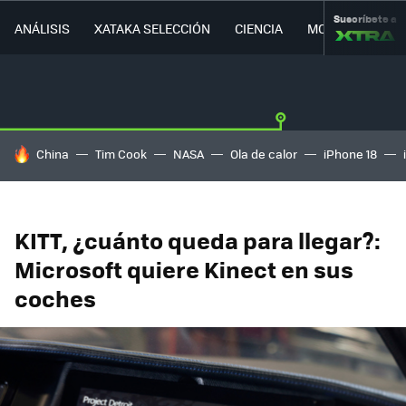
Suscríbete a
ANÁLISIS
XATAKA SELECCIÓN
CIENCIA
MOVILIDAD
HOY SE HABLA DE
China
Tim Cook
NASA
Ola de calor
iPhone 18
KITT, ¿cuánto queda para llegar?:
Microsoft quiere Kinect en sus
coches