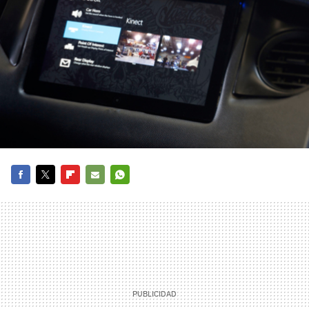
FACEBOOK
TWITTER
FLIPBOARD
E-
WHATSAPP
MAIL