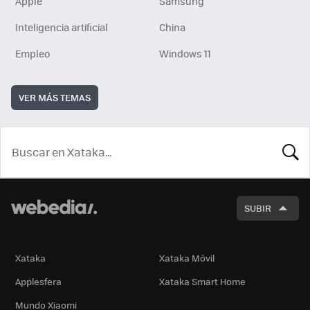
Apple
Samsung
Inteligencia artificial
China
Empleo
Windows 11
VER MÁS TEMAS
BUSCA
SUBIR
Xataka
Xataka Móvil
Applesfera
Xataka Smart Home
Mundo Xiaomi