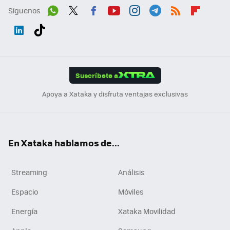
Síguenos
Wh
Twit
Fac
You
Inst
Tele
RSS
Flip
ats
ter
ebo
tub
agr
gra
boa
Link
Tikt
App
ok
e
am
m
rd
edI
ok
Suscríbete a
n
Apoya a Xataka y disfruta ventajas exclusivas
En Xataka hablamos de...
Streaming
Análisis
Espacio
Móviles
Energía
Xataka Movilidad