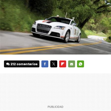
212 comentarios
FACEBOOK
TWITTER
FLIPBOARD
E-
WHATSAPP
MAIL