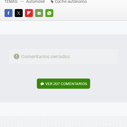
TEMAS
Automóvil
Coche autónomo
FACEBOOK
TWITTER
FLIPBOARD
E-
WHATSAPP
MAIL
Comentarios cerrados
VER
207 COMENTARIOS