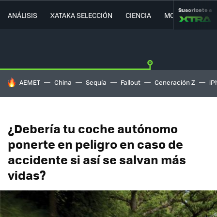
Suscríbete a
ANÁLISIS
XATAKA SELECCIÓN
CIENCIA
MOVILIDAD
HOY SE HABLA DE
AEMET
China
Sequía
Fallout
Generación Z
iP
¿Debería tu coche autónomo
ponerte en peligro en caso de
accidente si así se salvan más
vidas?