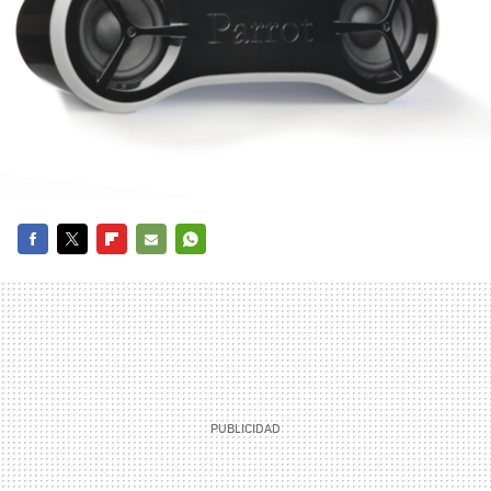
FACEBOOK
TWITTER
FLIPBOARD
E-
WHATSAPP
MAIL