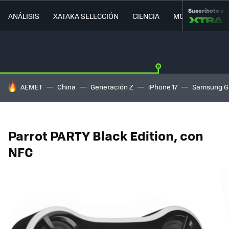
Suscríbete a
ANÁLISIS
XATAKA SELECCIÓN
CIENCIA
MOVILIDAD
HOY SE HABLA DE
AEMET
China
Generación Z
iPhone 17
Samsung G
Parrot PARTY Black Edition, con
NFC