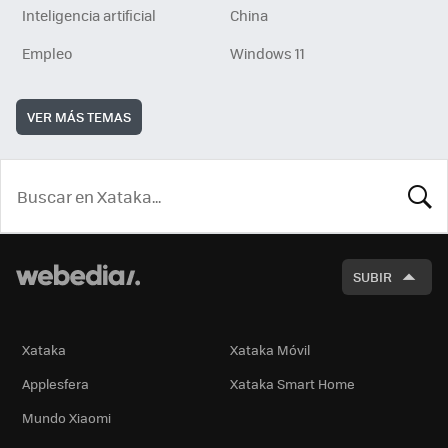
Inteligencia artificial
China
Empleo
Windows 11
VER MÁS TEMAS
BUSCA
SUBIR
Xataka
Xataka Móvil
Applesfera
Xataka Smart Home
Mundo Xiaomi