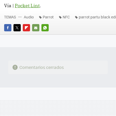
Vía |
Pocket Lint
.
TEMAS
Audio
Parrot
NFC
parrot partu black edi
FACEBOOK
TWITTER
FLIPBOARD
E-
WHATSAPP
MAIL
Comentarios cerrados