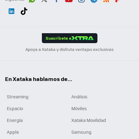
Wh
Twit
Fac
You
Inst
Tele
RSS
Flip
ats
ter
ebo
tub
agr
gra
boa
Link
Tikt
App
ok
e
am
m
rd
edI
ok
Suscríbete a
n
Apoya a Xataka y disfruta ventajas exclusivas
En Xataka hablamos de...
Streaming
Análisis
Espacio
Móviles
Energía
Xataka Movilidad
Apple
Samsung