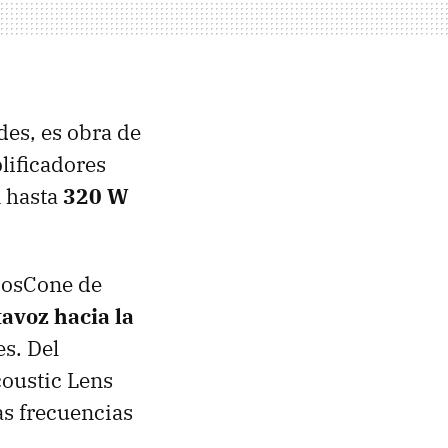
des, es obra de
lificadores
n hasta
320 W
 CosCone de
tavoz hacia la
s. Del
coustic Lens
as frecuencias