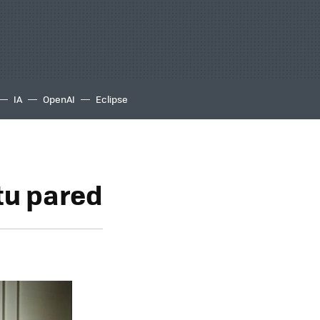
IA
OpenAI
Eclipse
tu pared