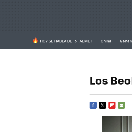
HOY SE HABLA DE
AEMET
China
Gener
Los Beo
FACEBOOK
TWITTER
FLIPBOARD
E-
MAIL