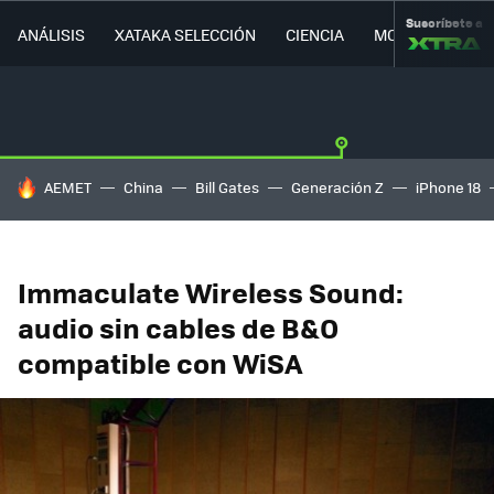
Suscríbete a
ANÁLISIS
XATAKA SELECCIÓN
CIENCIA
MOVILIDAD
HOY SE HABLA DE
AEMET
China
Bill Gates
Generación Z
iPhone 18
Immaculate Wireless Sound:
audio sin cables de B&O
compatible con WiSA