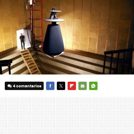
4 comentarios
FACEBOOK
TWITTER
FLIPBOARD
E-
WHATSAPP
MAIL