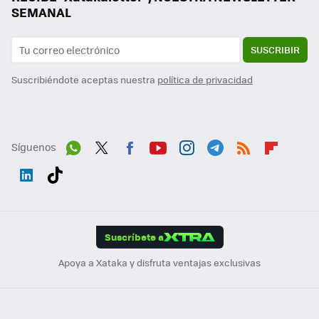
SEMANAL
SUSCRIBIR
Suscribiéndote aceptas nuestra
política de privacidad
Síguenos
Wh
Twit
Fac
You
Inst
Tele
RSS
Flip
ats
ter
ebo
tub
agr
gra
boa
Link
Tikt
App
ok
e
am
m
rd
edI
ok
Suscríbete a
n
Apoya a Xataka y disfruta ventajas exclusivas