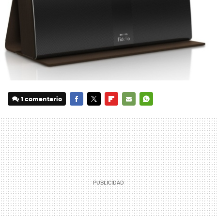
1 comentario
FACEBOOK
TWITTER
FLIPBOARD
E-
WHATSAPP
MAIL