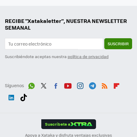
RECIBE "Xatakaletter", NUESTRA NEWSLETTER
SEMANAL
SUSCRIBIR
Suscribiéndote aceptas nuestra
política de privacidad
Síguenos
Wh
Twit
Fac
You
Inst
Tele
RSS
Flip
ats
ter
ebo
tub
agr
gra
boa
Link
Tikt
App
ok
e
am
m
rd
edI
ok
Suscríbete a
n
Apoya a Xataka y disfruta ventajas exclusivas