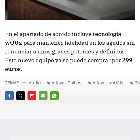
En el apartado de sonido incluye
tecnología
wOOx
para mantener fidelidad en los agudos sin
renunciar a unos graves potentes y definidos.
Este nuevo equipo ya se puede comprar por
299
euros
.
TEMAS
Audio
Altavoz Philips
Altavoz portátil
Ph
FACEBOOK
TWITTER
FLIPBOARD
E-
WHATSAPP
MAIL