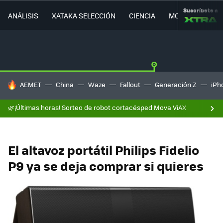
Suscríbete a
ANÁLISIS
XATAKA SELECCIÓN
CIENCIA
MOVILIDAD
HOY SE HABLA DE
AEMET
China
Waze
Fallout
Generación Z
iPh
🌿¡Últimas horas! Sorteo de robot cortacésped Mova ViAX
El altavoz portátil Philips Fidelio
P9 ya se deja comprar si quieres