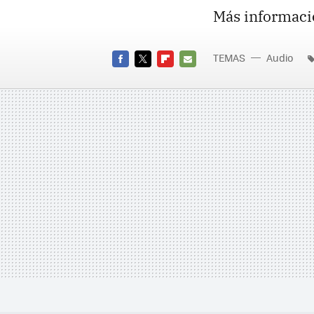
Más informaci
TEMAS
Audio
FACEBOOK
TWITTER
FLIPBOARD
E-
MAIL