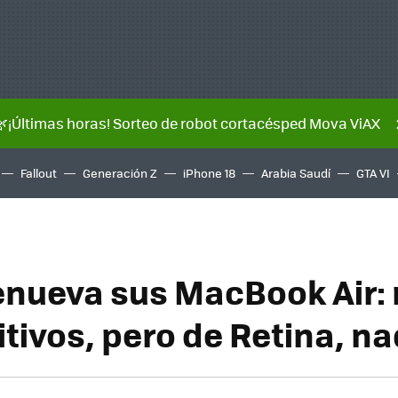
🌿¡Últimas horas! Sorteo de robot cortacésped Mova ViAX
Fallout
Generación Z
iPhone 18
Arabia Saudí
GTA VI
enueva sus MacBook Air:
tivos, pero de Retina, n