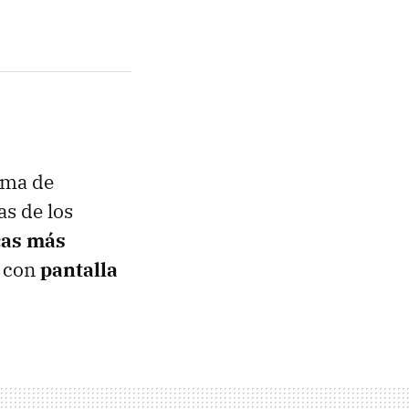
ama de
as de los
icas más
s con
pantalla