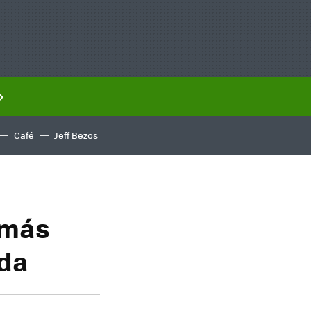
Café
Jeff Bezos
 más
ada