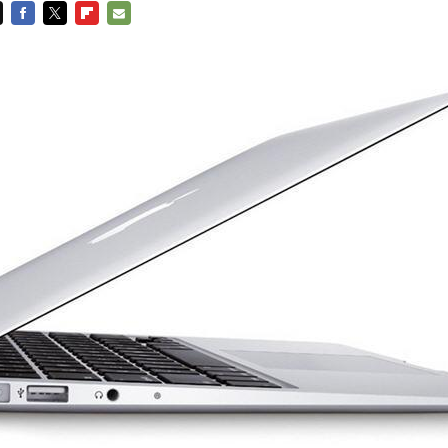
FACEBOOK
TWITTER
FLIPBOARD
E-
MAIL