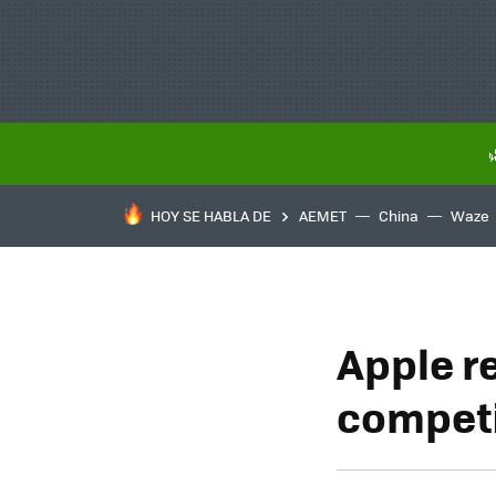
HOY SE HABLA DE
AEMET
China
Waze
Apple r
competi