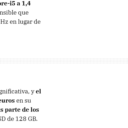
re-i5 a 1,4
ensible que
GHz en lugar de
nificativa, y
el
euros
en su
s parte de los
SSD de 128 GB.