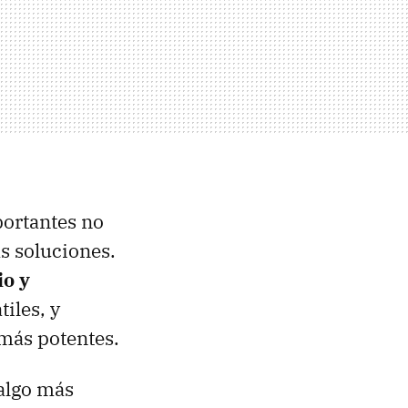
ortantes no
as soluciones.
io y
tiles, y
más potentes.
 algo más