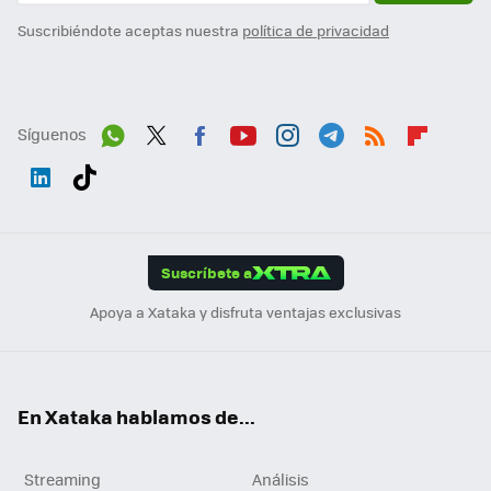
Suscribiéndote aceptas nuestra
política de privacidad
Síguenos
Wh
Twit
Fac
You
Inst
Tele
RSS
Flip
ats
ter
ebo
tub
agr
gra
boa
Link
Tikt
App
ok
e
am
m
rd
edI
ok
Suscríbete a
n
Apoya a Xataka y disfruta ventajas exclusivas
En Xataka hablamos de...
Streaming
Análisis