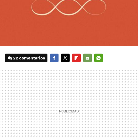
22 comentarios
FACEBOOK
TWITTER
FLIPBOARD
E-
WHATSAPP
MAIL