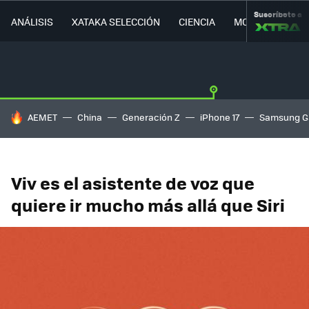
Suscríbete a
ANÁLISIS
XATAKA SELECCIÓN
CIENCIA
MOVILIDAD
HOY SE HABLA DE
AEMET
China
Generación Z
iPhone 17
Samsung G
Viv es el asistente de voz que
quiere ir mucho más allá que Siri