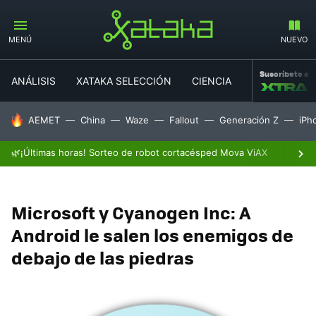
MENÚ
NUEVO
Suscríbete a
ANÁLISIS
XATAKA SELECCIÓN
CIENCIA
MOVILIDAD
HOY SE HABLA DE
AEMET
China
Waze
Fallout
Generación Z
iPh
🌿¡Últimas horas! Sorteo de robot cortacésped Mova ViAX
Microsoft y Cyanogen Inc: A
Android le salen los enemigos de
debajo de las piedras