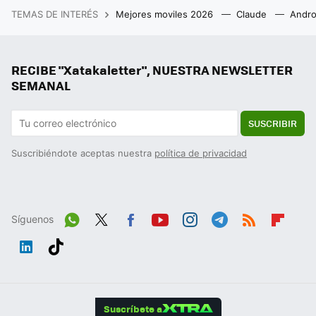
TEMAS DE INTERÉS
Mejores moviles 2026
Claude
Andro
RECIBE "Xatakaletter", NUESTRA NEWSLETTER
SEMANAL
SUSCRIBIR
Suscribiéndote aceptas nuestra
política de privacidad
Síguenos
Wh
Twit
Fac
You
Inst
Tele
RSS
Flip
ats
ter
ebo
tub
agr
gra
boa
Link
Tikt
App
ok
e
am
m
rd
edIn
ok
Suscríbete a