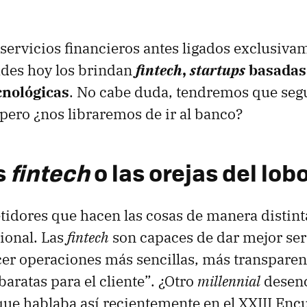
servicios financieros antes ligados exclusiva
ades hoy los brindan
fintech
,
startups
basadas
cnológicas
. No cabe duda, tendremos que segu
 pero ¿nos libraremos de ir al banco?
s
fintech
o las orejas del lob
idores que hacen las cosas de manera distint
cional. Las
fintech
son capaces de dar mejor ser
cer operaciones más sencillas, más transparen
aratas para el cliente”. ¿Otro
millennial
desenc
que hablaba así recientemente en el XXIII Enc