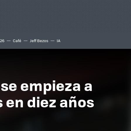
S26
Café
Jeff Bezos
IA
é se empieza a
s en diez años