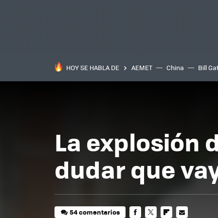
HOY SE HABLA DE
AEMET
China
Bill Ga
La explosión d
dudar que vay
54 comentarios