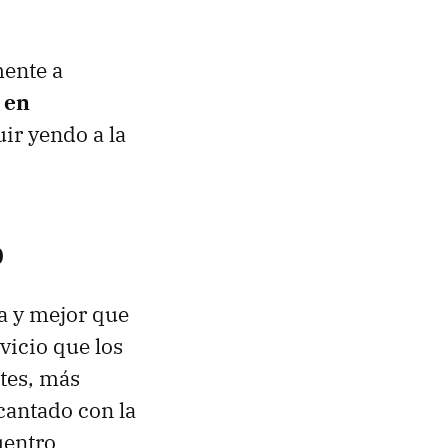
mente a
 en
ir yendo a la
o
a y mejor que
vicio que los
tes, más
antado con la
uentro