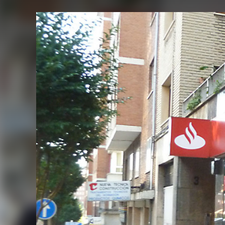
FACEBOOK
TWITTER
FLIPBOARD
E-
MAIL