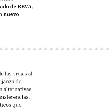
egado de BBVA
,
un
nuevo
 las orejas al
ujanza del
 alternativas
ansferencias,
ticos que