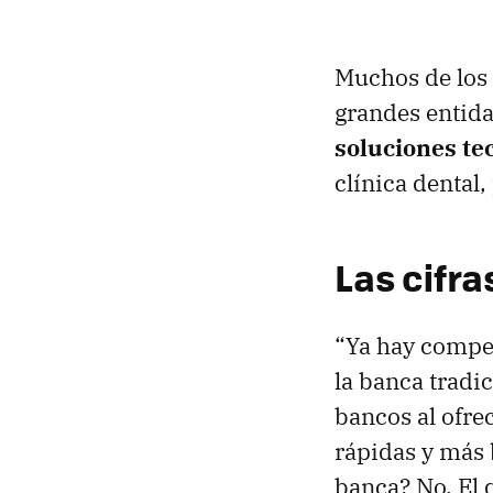
Muchos de los 
grandes entid
soluciones te
clínica dental,
Las cifra
“Ya hay compet
la banca tradi
bancos al ofre
rápidas y más b
banca? No. El 