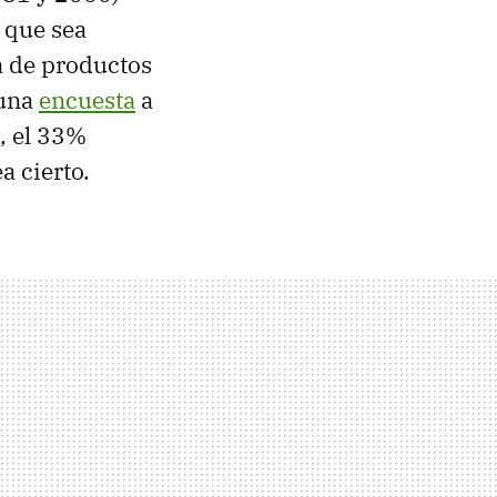
e que sea
a de productos
 una
encuesta
a
, el 33%
a cierto.