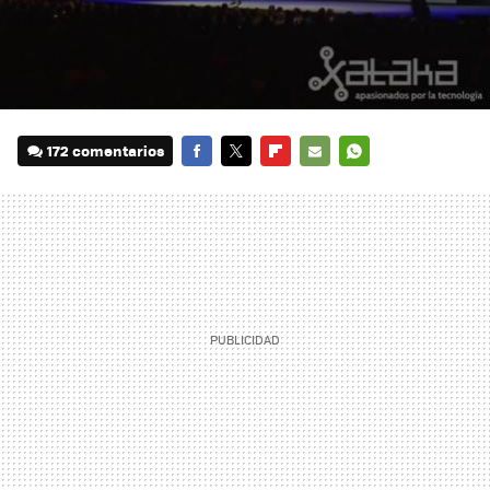
172 comentarios
FACEBOOK
TWITTER
FLIPBOARD
E-
WHATSAPP
MAIL