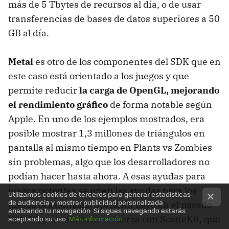
más de 5 Tbytes de recursos al día, o de usar
transferencias de bases de datos superiores a 50
GB al día.
Metal
es otro de los componentes del SDK que en
este caso está orientado a los juegos y que
permite reducir
la carga de OpenGL, mejorando
el rendimiento gráfico
de forma notable según
Apple. En uno de los ejemplos mostrados, era
posible mostrar 1,3 millones de triángulos en
pantalla al mismo tiempo en Plants vs Zombies
sin problemas, algo que los desarrolladores no
podían hacer hasta ahora. A esas ayudas para
juegos potentes se unen las ayudas para los
Utilizamos cookies de terceros para generar estadísticas
de audiencia y mostrar publicidad personalizada
juegos ocasionales. SpriteKit llegó en el pasado
analizando tu navegación. Si sigues navegando estarás
WWDC, pero ahora se refuerza con SceneKit, que
aceptando su uso.
Más información