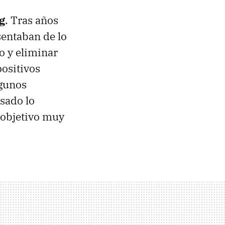
g
. Tras años
sentaban de lo
o y eliminar
positivos
lgunos
asado lo
 objetivo muy