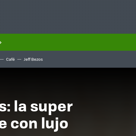
Café
Jeff Bezos
: la super
 con lujo