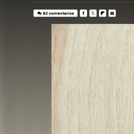
82 comentarios
FACEBOOK
TWITTER
FLIPBOARD
E-
MAIL