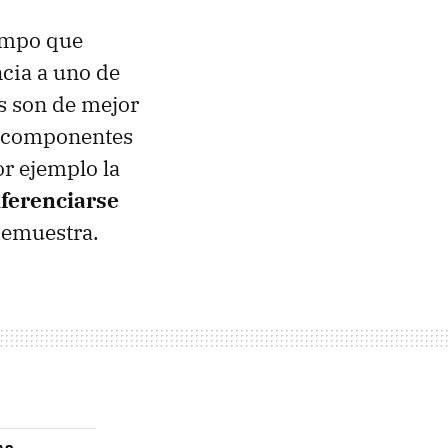
iempo que
cia a uno de
s son de mejor
ir componentes
r ejemplo la
iferenciarse
demuestra.