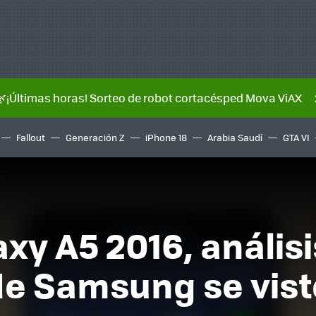
🌿¡Últimas horas! Sorteo de robot cortacésped Mova ViAX
Fallout
Generación Z
iPhone 18
Arabia Saudí
GTA VI
y A5 2016, análisis
e Samsung se viste