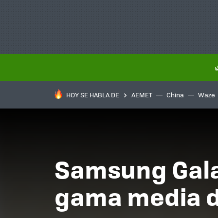
HOY SE HABLA DE
AEMET
China
Waze
Samsung Galax
gama media d