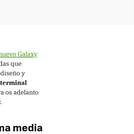
nuevo Galaxy
adas que
 diseño y
 terminal
a os adelanto
.
ma media