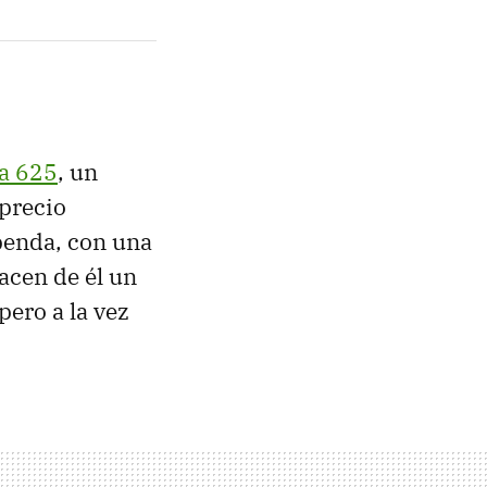
ia 625
, un
precio
penda, con una
acen de él un
pero a la vez