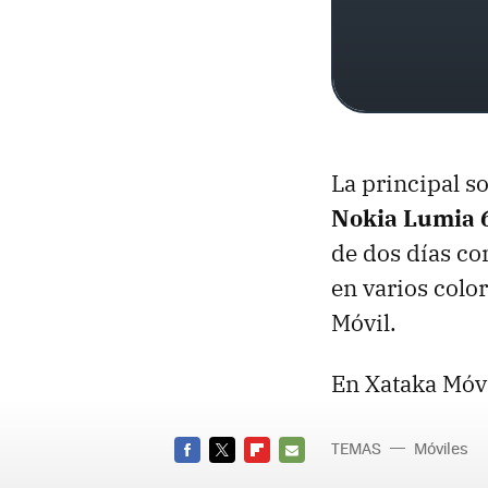
La principal s
Nokia Lumia 
de dos días co
en varios colo
Móvil.
En Xataka Móvi
TEMAS
Móviles
FACEBOOK
TWITTER
FLIPBOARD
E-