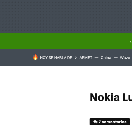
HOY SE HABLA DE
AEMET
China
Waze
Nokia L
7 comentarios