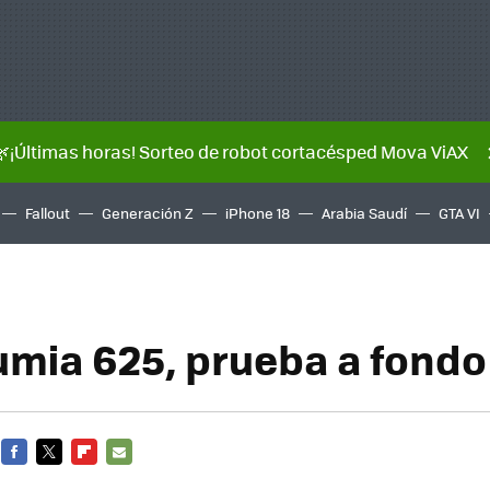
🌿¡Últimas horas! Sorteo de robot cortacésped Mova ViAX
Fallout
Generación Z
iPhone 18
Arabia Saudí
GTA VI
umia 625, prueba a fondo
FACEBOOK
TWITTER
FLIPBOARD
E-