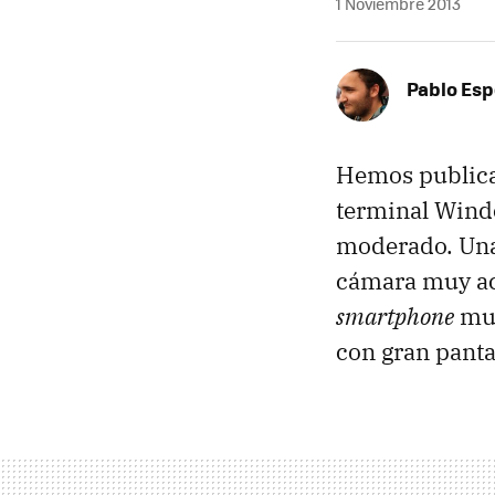
1 Noviembre 2013
Pablo Es
Hemos publica
terminal Win
moderado. Una
cámara muy ac
smartphone
muy
con gran panta