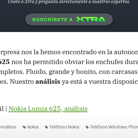
Únete a Xtra y pregunta directamente a nuestros expertos.
orpresa nos la hemos encontrado en la autono
625
nos ha permitido obviar los enchufes dur
mpletos. Fluido, grande y bonito, con carcasas
res. Nuestro
análisis
ya está a vuestra disposi
l |
Nokia Lumia 625, análisis
Análisis
Nokia
Teléfono Nokia
Teléfono Windows Pho