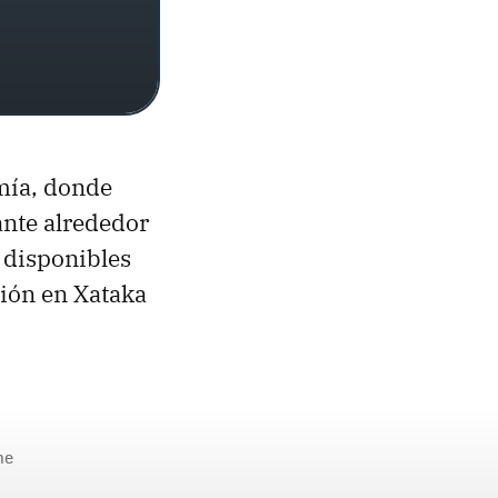
mía, donde
ante alrededor
 disponibles
ción en Xataka
ne