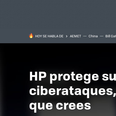
HOY SE HABLA DE
AEMET
China
Bill Ga
HP protege s
ciberataques,
que crees