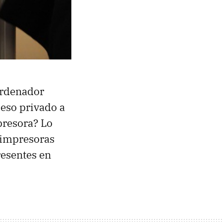
ordenador
ceso privado a
presora? Lo
 impresoras
resentes en