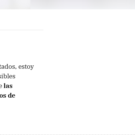
tados, estoy
sibles
ue
las
os de