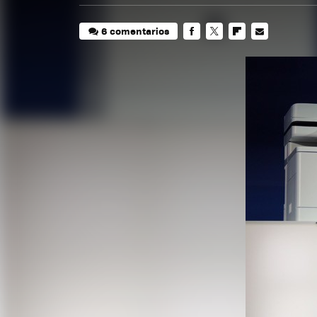
6 comentarios
FACEBOOK
TWITTER
FLIPBOARD
E-
MAIL